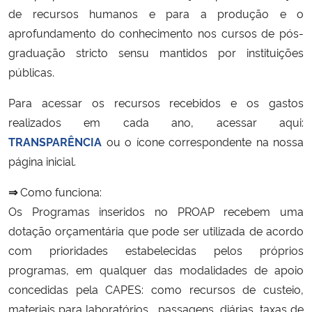
de recursos humanos e para a produção e o
Ministério da Cidadania
aprofundamento do conhecimento nos cursos de pós-
Ministério da Saúde
graduação stricto sensu mantidos por instituições
públicas.
Ministério de Minas e Energia
Para acessar os recursos recebidos e os gastos
realizados em cada ano, acessar aqui:
Ministério da Ciência, Tecnologia, Inovações e Comunicações
TRANSPARÊNCIA
ou o ícone correspondente na nossa
página inicial.
Ministério do Meio Ambiente
⇒
Como funciona:
Ministério do Turismo
Os Programas inseridos no PROAP recebem uma
dotação orçamentária que pode ser utilizada de acordo
Ministério do Desenvolvimento Regional
com prioridades estabelecidas pelos próprios
programas, em qualquer das modalidades de apoio
Controladoria-Geral da União
concedidas pela CAPES: como recursos de custeio,
materiais para laboratórios, passagens, diárias, taxas de
Ministério da Mulher, da Família e dos Direitos Humanos