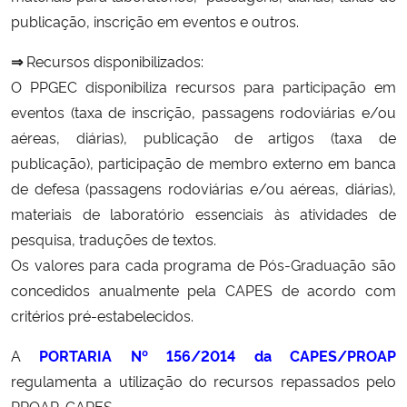
publicação, inscrição em eventos e outros.
Secretaria-Geral
⇒
Recursos disponibilizados:
O PPGEC disponibiliza recursos para participação em
Secretaria de Governo
eventos (taxa de inscrição, passagens rodoviárias e/ou
aéreas, diárias), publicação de artigos (taxa de
Gabinete de Segurança Institucional
publicação), participação de membro externo em banca
de defesa (passagens rodoviárias e/ou aéreas, diárias),
Advocacia-Geral da União
materiais de laboratório essenciais às atividades de
Banco Central do Brasil
pesquisa, traduções de textos.
Os valores para cada programa de Pós-Graduação são
Planalto
concedidos anualmente pela CAPES de acordo com
critérios pré-estabelecidos.
A
PORTARIA
Nº 156/2014
da CAPES/PROAP
regulamenta a utilização do recursos repassados pelo
PROAP-CAPES.