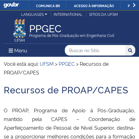
COMUNICA BR
ACESSO À INFORMAÇÃO
PARTI
Casa Civil
LANGUAGES
INTERNATIONAL
SÍTIOS DA UFSM
IR
PARA
PPGEC
Ministério da Justiça e Segurança Pública
O
Programa de Pós-Graduação em Engenharia Civil
CONTEÚDO
Ministério da Defesa
Buscar no no Sítio
Busca
Busca:
Menu Principal do Sítio
Menu
Busc
Ministério das Relações Exteriores
Você está aqui:
UFSM
>
PPGEC
>
Recursos de
PROAP/CAPES
Ministério da Economia
Recursos de PROAP/CAPES
Início do conteúdo
Ministério da Infraestrutura
O PROAP, Programa de Apoio à Pós-Graduação,
Ministério da Agricultura, Pecuária e Abastecimento
mantido pela CAPES – Coordenação de
Aperfeiçoamento de Pessoal de Nível Superior, destina-
Ministério da Educação
se a proporcionar melhores condições para a formação