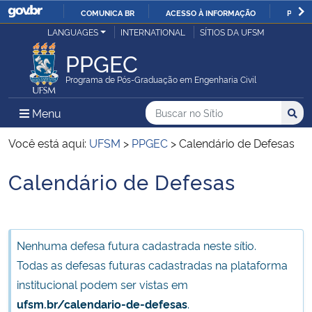
COMUNICA BR
ACESSO À INFORMAÇÃO
PARTI
Casa Civil
LANGUAGES
INTERNATIONAL
SÍTIOS DA UFSM
IR
PARA
PPGEC
Ministério da Justiça e Segurança Pública
O
Programa de Pós-Graduação em Engenharia Civil
CONTEÚDO
Ministério da Defesa
Buscar no no Sítio
Busca
Busca:
Menu Principal do Sítio
Menu
Busc
Ministério das Relações Exteriores
Você está aqui:
UFSM
>
PPGEC
>
Calendário de Defesas
Calendário de Defesas
Ministério da Economia
Início do conteúdo
Ministério da Infraestrutura
Nenhuma defesa futura cadastrada neste sítio.
Ministério da Agricultura, Pecuária e Abastecimento
Todas as defesas futuras cadastradas na plataforma
institucional podem ser vistas em
Ministério da Educação
ufsm.br/calendario-de-defesas
.