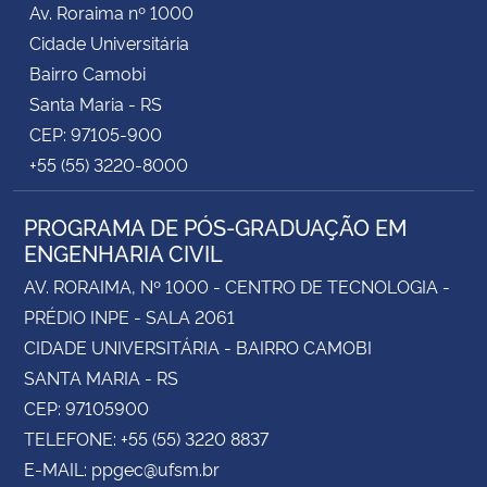
Av. Roraima nº 1000
Cidade Universitária
Secretaria-Geral
Bairro Camobi
Santa Maria - RS
Secretaria de Governo
CEP: 97105-900
+55 (55) 3220-8000
Gabinete de Segurança Institucional
PROGRAMA DE PÓS-GRADUAÇÃO EM
Advocacia-Geral da União
ENGENHARIA CIVIL
Banco Central do Brasil
AV. RORAIMA, Nº 1000 - CENTRO DE TECNOLOGIA -
PRÉDIO INPE - SALA 2061
Planalto
CIDADE UNIVERSITÁRIA - BAIRRO CAMOBI
SANTA MARIA - RS
CEP: 97105900
TELEFONE: +55 (55) 3220 8837
E-MAIL: ppgec@ufsm.br