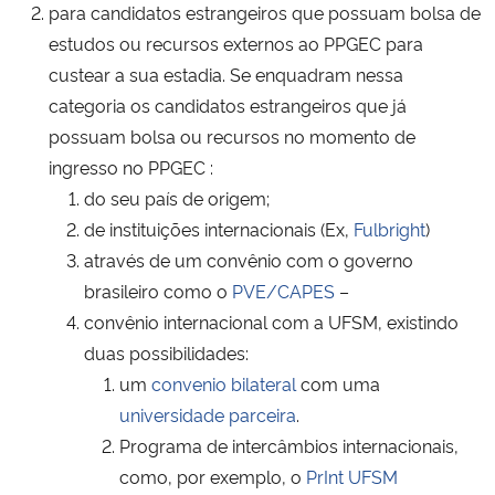
para candidatos estrangeiros que possuam bolsa de
estudos ou recursos externos ao PPGEC para
Secretaria-Geral
custear a sua estadia. Se enquadram nessa
categoria os candidatos estrangeiros que já
Secretaria de Governo
possuam bolsa ou recursos no momento de
ingresso no PPGEC :
Gabinete de Segurança Institucional
do seu país de origem;
de instituições internacionais (Ex,
Fulbright
)
Advocacia-Geral da União
através de um convênio com o governo
Banco Central do Brasil
brasileiro como o
PVE/CAPES
–
convênio internacional com a UFSM, existindo
Planalto
duas possibilidades:
um
convenio bilateral
com uma
universidade parceira
.
Programa de intercâmbios internacionais,
como, por exemplo, o
PrInt UFSM