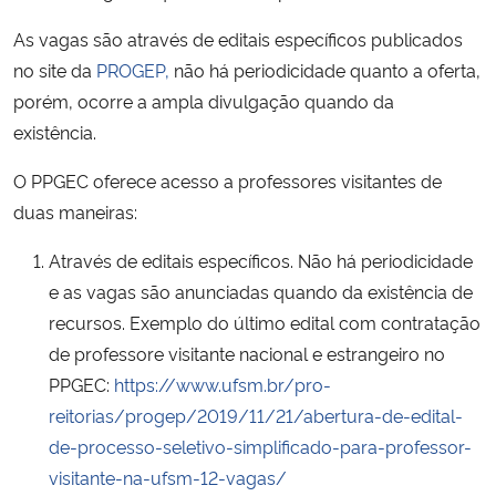
Ministério da Cidadania
As vagas são através de editais específicos publicados
no site da
PROGEP,
não há periodicidade quanto a oferta,
Ministério da Saúde
porém, ocorre a ampla divulgação quando da
existência.
Ministério de Minas e Energia
O PPGEC oferece acesso a professores visitantes de
Ministério da Ciência, Tecnologia, Inovações e Comunicações
duas maneiras:
Ministério do Meio Ambiente
Através de editais específicos. Não há periodicidade
e as vagas são anunciadas quando da existência de
Ministério do Turismo
recursos. Exemplo do último edital com contratação
de professore visitante nacional e estrangeiro no
Ministério do Desenvolvimento Regional
PPGEC:
https://www.ufsm.br/pro-
reitorias/progep/2019/11/21/abertura-de-edital-
Controladoria-Geral da União
de-processo-seletivo-simplificado-para-professor-
visitante-na-ufsm-12-vagas/
Ministério da Mulher, da Família e dos Direitos Humanos