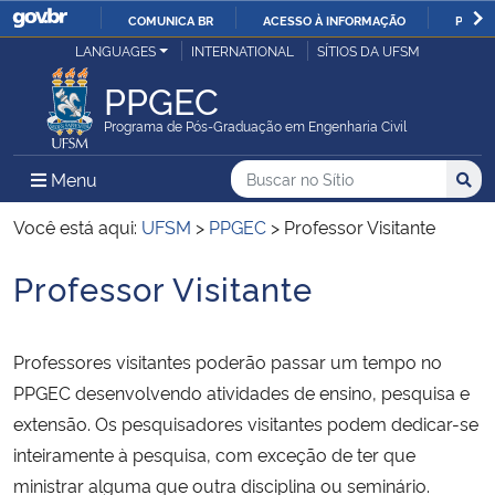
COMUNICA BR
ACESSO À INFORMAÇÃO
PARTI
Casa Civil
LANGUAGES
INTERNATIONAL
SÍTIOS DA UFSM
IR
PARA
PPGEC
Ministério da Justiça e Segurança Pública
O
Programa de Pós-Graduação em Engenharia Civil
CONTEÚDO
Ministério da Defesa
Buscar no no Sítio
Busca
Busca:
Menu Principal do Sítio
Menu
Busc
Ministério das Relações Exteriores
Você está aqui:
UFSM
>
PPGEC
>
Professor Visitante
Professor Visitante
Ministério da Economia
Início do conteúdo
Ministério da Infraestrutura
Professores visitantes poderão passar um tempo no
PPGEC desenvolvendo atividades de ensino, pesquisa e
Ministério da Agricultura, Pecuária e Abastecimento
extensão. Os pesquisadores visitantes podem dedicar-se
inteiramente à pesquisa, com exceção de ter que
Ministério da Educação
ministrar alguma que outra disciplina ou seminário.