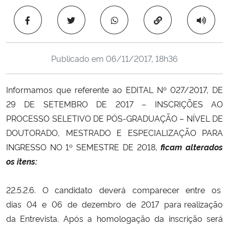
Ministério da Cidadania
Copiar para área 
Ministério da Saúde
Publicado em
06/11/2017, 18h36
Ministério de Minas e Energia
Informamos que referente ao
EDITAL Nº 027/2017, DE
Ministério da Ciência, Tecnologia, Inovações e Comunicações
29 DE SETEMBRO DE 2017 – INS
CRIÇÕES AO
PROCESSO SELETIVO DE PÓS-GRADUAÇÃO – NÍVEL DE
Ministério do Meio Ambiente
DOUTORADO, MESTRADO E ESPECIALIZAÇÃO PARA
Ministério do Turismo
INGRESSO NO 1º SEMESTRE DE 2018,
ficam alterados
os
itens:
Ministério do Desenvolvimento Regional
22.5.2.6. O candidato deverá comparecer entre os
Controladoria-Geral da União
dias 04 e 06 de dezembro de 2017 para realização
da Entrevista. Após a homologação da inscrição será
Ministério da Mulher, da Família e dos Direitos Humanos