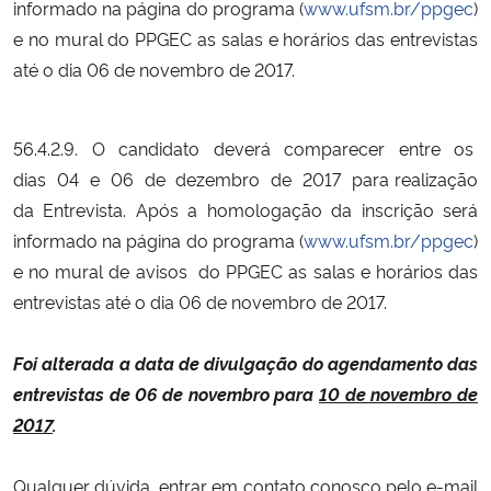
informado na página do programa (
www.ufsm.br/ppgec
)
e no mural do PPGEC as salas e horários das entrevistas
Secretaria-Geral
até o dia 06 de novembro de 2017.
Secretaria de Governo
56.4.2.9. O candidato deverá comparecer entre os
Gabinete de Segurança Institucional
dias 04 e 06 de dezembro de 2017 para realização
da Entrevista. Após a homologação da inscrição será
Advocacia-Geral da União
informado na página do programa (
www.ufsm.br/ppgec
)
e no mural de avisos do PPGEC as salas e horários das
Banco Central do Brasil
entrevistas até o dia 06 de novembro de 2017.
Planalto
Foi alterada a data de divulgação do agendamento das
entrevistas de 06 de novembro para
10 de novembro de
2017
.
Qualquer dúvida, entrar em contato conosco pelo e-mail