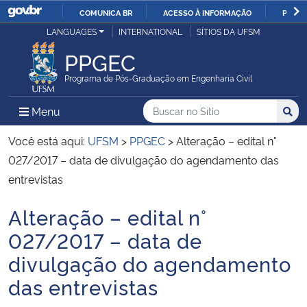
COMUNICA BR
ACESSO À INFORMAÇÃO
PARTI
Casa Civil
LANGUAGES
INTERNATIONAL
SÍTIOS DA UFSM
IR
PARA
PPGEC
Ministério da Justiça e Segurança Pública
O
Programa de Pós-Graduação em Engenharia Civil
CONTEÚDO
Ministério da Defesa
Buscar no no Sítio
Busca
Busca:
Menu Principal do Sítio
Menu
Busc
Ministério das Relações Exteriores
Você está aqui:
UFSM
>
PPGEC
>
Alteração – edital n°
027/2017 – data de divulgação do agendamento das
Ministério da Economia
entrevistas
Alteração – edital n°
Ministério da Infraestrutura
Início do conteúdo
027/2017 – data de
Ministério da Agricultura, Pecuária e Abastecimento
divulgação do agendamento
das entrevistas
Ministério da Educação