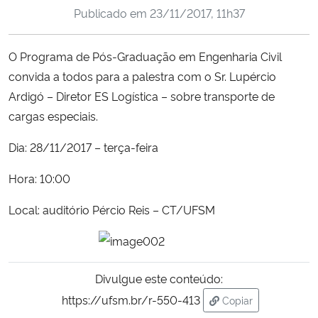
Publicado em
23/11/2017, 11h37
Ministério da Cidadania
Ministério da Saúde
O Programa de Pós-Graduação em Engenharia Civil
convida a todos para a palestra com o Sr. Lupércio
Ministério de Minas e Energia
Ardigó – Diretor ES Logística – sobre transporte de
cargas especiais.
Ministério da Ciência, Tecnologia, Inovações e Comunicações
Dia: 28/11/2017 – terça-feira
Ministério do Meio Ambiente
Hora: 10:00
Ministério do Turismo
Local: auditório Pércio Reis – CT/UFSM
Ministério do Desenvolvimento Regional
Controladoria-Geral da União
Divulgue este conteúdo:
https://ufsm.br/r-550-413
Copiar
Ministério da Mulher, da Família e dos Direitos Humanos
para área de trans