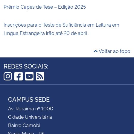
Prêmio Capes de Tese – Edição 2025
Inscrições para o Teste de Suficiência em Leitura em
Língua Estrangeira irão até 20 de abril
Voltar ao topo
REDES SOCIAIS:
Instagram
Facebook
YouTube
RSS
CAMPUS SEDE
Av. Roraima nº 1000
Cidade Universitária
Bairro Camobi
Santa Maria - RS