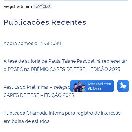
Registrado em
NOTÍCIAS
Secretaria-Geral
Publicações Recentes
Secretaria de Governo
Agora somos o PPGECAM!
Gabinete de Segurança Institucional
A tese de autoria de Paula Taiane Pascoal irá representar
Advocacia-Geral da União
o PPGEC no PRÊMIO CAPES DE TESE – EDIÇÃO 2025
Banco Central do Brasil
Resultado Preliminar – seleção interna ao PRÊMIO
Planalto
CAPES DE TESE – EDIÇÃO 2025
Publicada Chamada Interna para registro de interesse
em bolsa de estudos