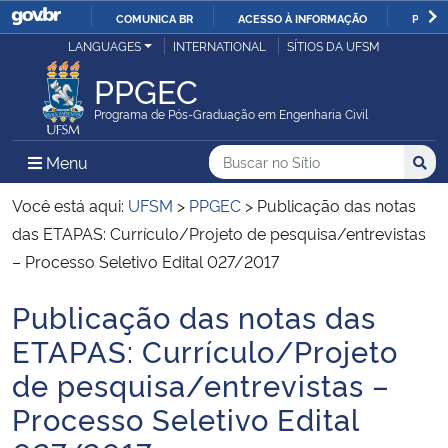
COMUNICA BR
ACESSO À INFORMAÇÃO
PARTI
Casa Civil
LANGUAGES
INTERNATIONAL
SÍTIOS DA UFSM
IR
PARA
PPGEC
Ministério da Justiça e Segurança Pública
O
Programa de Pós-Graduação em Engenharia Civil
CONTEÚDO
Ministério da Defesa
Buscar no no Sítio
Busca
Busca:
Menu Principal do Sítio
Menu
Busc
Ministério das Relações Exteriores
Você está aqui:
UFSM
>
PPGEC
>
Publicação das notas
das ETAPAS: Currículo/Projeto de pesquisa/entrevistas
Ministério da Economia
– Processo Seletivo Edital 027/2017
Publicação das notas das
Ministério da Infraestrutura
Início do conteúdo
ETAPAS: Currículo/Projeto
Ministério da Agricultura, Pecuária e Abastecimento
de pesquisa/entrevistas –
Processo Seletivo Edital
Ministério da Educação