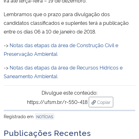
irá até terça-feira – 19 de dezembro.
Lembramos que o prazo para divulgação dos
Secretaria-Geral
candidatos classificados e suplentes terá a publicação
entre os dias 06 a 10 de janeiro de 2018.
Secretaria de Governo
->
Notas das etapas da área de Construção Civil e
Gabinete de Segurança Institucional
Preservação Ambiental
Advocacia-Geral da União
->
Notas das etapas da área de Recursos Hídricos e
Saneamento Ambiental
Banco Central do Brasil
Divulgue este conteúdo:
Planalto
https://ufsm.br/r-550-418
Copiar
para área de trans
Registrado em
NOTÍCIAS
Publicações Recentes