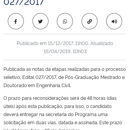
027/2017
Ministério da Cidadania
Copiar para área 
Ministério da Saúde
Ministério de Minas e Energia
Publicado em
15/12/2017, 11h00
. Atualizado
15/04/2019, 10h03
Ministério da Ciência, Tecnologia, Inovações e Comunicações
Ministério do Meio Ambiente
Publicada as notas da etapas realizadas para o processo
seletivo, Edital 027/2017, de Pós-Graduação Mestrado e
Ministério do Turismo
Doutorado em Engenharia Civil.
O prazo para reconsiderações será de 48 horas (dias
Ministério do Desenvolvimento Regional
úteis) após esta publicação, para isso, o candidato
Controladoria-Geral da União
deverá entregar na secretaria do Programa uma
solicitação em duas vias, datada e assinada. Este prazo
Ministério da Mulher, da Família e dos Direitos Humanos