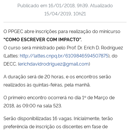
Publicado em
16/01/2018, 9h39
. Atualizado
Ministério da Cidadania
15/04/2019, 10h21
Ministério da Saúde
O PPGEC abre inscrições para realização do minicurso
Ministério de Minas e Energia
“COMO ESCREVER COM IMPACTO”.
O curso será ministrado pelo Prof. Dr. Erich D. Rodríguez
Ministério da Ciência, Tecnologia, Inovações e Comunicações
(Lattes:
http://lattes.cnpq.br/6109846594507875
), do
DECC. (
erichdavidrodriguez@gmail.com
)
Ministério do Meio Ambiente
A duração será de 20 horas, e os encontros serão
Ministério do Turismo
realizados às quintas-feiras, pela manhã.
O primeiro encontro ocorrerá no dia 1º de Março de
Ministério do Desenvolvimento Regional
2018, às 09:00 na sala 523.
Controladoria-Geral da União
Serão disponibilizadas 16 vagas. Inicialmente, terão
preferência de inscrição os discentes em fase de
Ministério da Mulher, da Família e dos Direitos Humanos