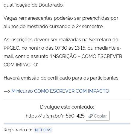
qualificação de Doutorado.
Secretaria-Geral
Vagas remanescentes poderão ser preenchidas por
alunos de mestrado cursando o 2º semestre.
Secretaria de Governo
As inscrições devem ser realizadas na Secretaria do
Gabinete de Segurança Institucional
PPGEC, no horário das 07:30 às 13:15, ou mediante e-
mail, com o assunto “INSCRIÇÃO – COMO ESCREVER
Advocacia-Geral da União
COM IMPACTO”
Haverá emissão de certificado para os participantes.
Banco Central do Brasil
—>
Minicurso COMO ESCREVER COM IMPACTO
Planalto
Divulgue este conteúdo:
https://ufsm.br/r-550-425
Copiar
para área de trans
Registrado em
NOTÍCIAS