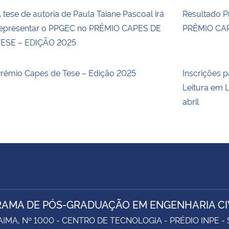
 tese de autoria de Paula Taiane Pascoal irá
Resultado Pr
epresentar o PPGEC no PRÊMIO CAPES DE
PRÊMIO CAP
ESE – EDIÇÃO 2025
rêmio Capes de Tese – Edição 2025
Inscrições p
Leitura em L
abril
AMA DE PÓS-GRADUAÇÃO EM ENGENHARIA CI
AIMA, Nº 1000 - CENTRO DE TECNOLOGIA - PRÉDIO INPE -