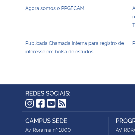
Agora somos o PPGECAM!
A
r
T
Publicada Chamada Interna para registro de
P
interesse em bolsa de estudos
REDES SOCIAIS:
Instagram
Facebook
YouTube
RSS
CAMPUS SEDE
PROGR
Av. Roraima nº 1000
AV. ROR