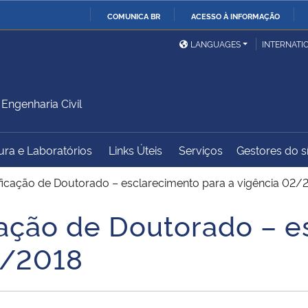
COMUNICA BR
ACESSO À INFORMAÇÃO
Ministério da Defesa
Ministério das Relações
Mini
IR
LANGUAGES
INTERNATI
Exteriores
PARA
O
Ministério da Cidadania
Ministério da Saúde
Mini
CONTEÚDO
ngenharia Civil
tura e Laboratórios
Links Úteis
Serviços
Gestores do sí
Ministério do
Controladoria-Geral da
Mini
Desenvolvimento Regional
União
Famí
icação de Doutorado – esclarecimento para a vigência 02/
Hum
ação de Doutorado – e
Advocacia-Geral da União
Banco Central do Brasil
Plan
2/2018