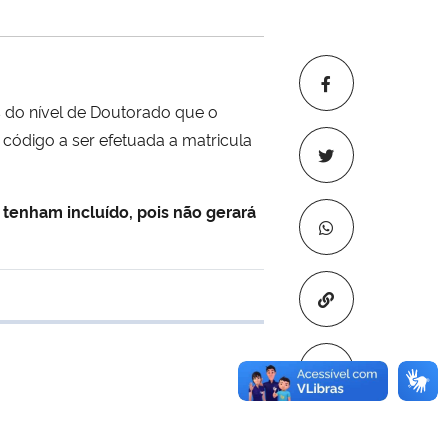
o nível de Doutorado que o
 código a ser efetuada a matricula
 tenham incluído, pois não gerará
Copiar para áre
 transferência