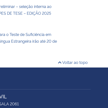
eliminar – seleção interna ao
ES DE TESE – EDIÇÃO 2025
ara o Teste de Suficiência em
íngua Estrangeira irão até 20 de
Voltar ao topo
VIL
 SALA 2061