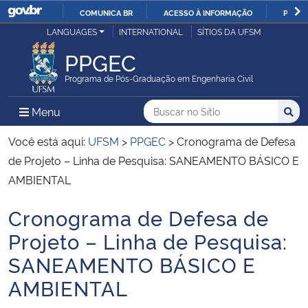
COMUNICA BR
ACESSO À INFORMAÇÃO
PARTI
Casa Civil
LANGUAGES
INTERNATIONAL
SÍTIOS DA UFSM
IR
PARA
PPGEC
Ministério da Justiça e Segurança Pública
O
Programa de Pós-Graduação em Engenharia Civil
CONTEÚDO
Ministério da Defesa
Buscar no no Sítio
Busca
Busca:
Menu Principal do Sítio
Menu
Busc
Ministério das Relações Exteriores
Você está aqui:
UFSM
>
PPGEC
>
Cronograma de Defesa
de Projeto – Linha de Pesquisa: SANEAMENTO BÁSICO E
Ministério da Economia
AMBIENTAL
Cronograma de Defesa de
Ministério da Infraestrutura
Início do conteúdo
Projeto – Linha de Pesquisa:
Ministério da Agricultura, Pecuária e Abastecimento
SANEAMENTO BÁSICO E
AMBIENTAL
Ministério da Educação