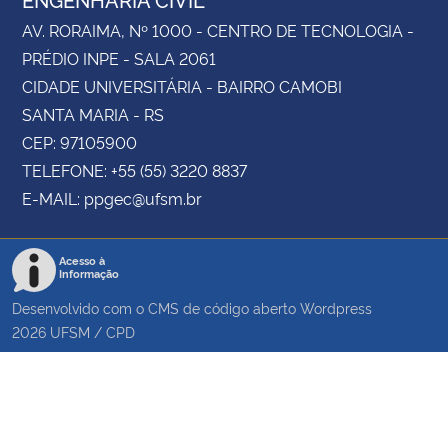
AV. RORAIMA, Nº 1000 - CENTRO DE TECNOLOGIA -
PRÉDIO INPE - SALA 2061
CIDADE UNIVERSITÁRIA - BAIRRO CAMOBI
SANTA MARIA - RS
CEP: 97105900
TELEFONE: +55 (55) 3220 8837
E-MAIL: ppgec@ufsm.br
Acesso à
Informação
Desenvolvido com o CMS de código aberto
Wordpress
2026
UFSM
/
CPD