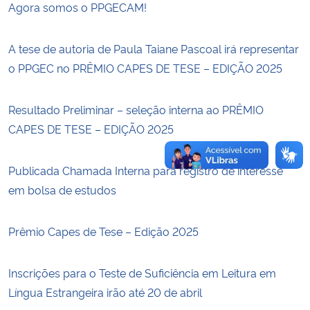
Agora somos o PPGECAM!
Secretaria-Geral
A tese de autoria de Paula Taiane Pascoal irá representar
o PPGEC no PRÊMIO CAPES DE TESE – EDIÇÃO 2025
Secretaria de Governo
Gabinete de Segurança Institucional
Resultado Preliminar – seleção interna ao PRÊMIO
CAPES DE TESE – EDIÇÃO 2025
Advocacia-Geral da União
Publicada Chamada Interna para registro de interesse
Banco Central do Brasil
em bolsa de estudos
Planalto
Prêmio Capes de Tese – Edição 2025
Inscrições para o Teste de Suficiência em Leitura em
Língua Estrangeira irão até 20 de abril