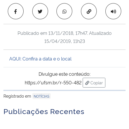
Ministério da Cidadania
Copiar para área 
Ministério da Saúde
Publicado em
13/11/2018, 17h47
. Atualizado
Ministério de Minas e Energia
15/04/2019, 11h23
Ministério da Ciência, Tecnologia, Inovações e Comunicações
AQUI: Confira a data e o local
Ministério do Meio Ambiente
Divulgue este conteúdo:
Ministério do Turismo
https://ufsm.br/r-550-482
Copiar
para área de trans
Registrado em
NOTÍCIAS
Ministério do Desenvolvimento Regional
Publicações Recentes
Controladoria-Geral da União
Ministério da Mulher, da Família e dos Direitos Humanos