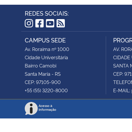
REDES SOCIAIS:
Instagram
Facebook
YouTube
RSS
CAMPUS SEDE
PROGR
Av. Roraima nº 1000
AV. ROR
Cidade Universitária
CIDADE 
Bairro Camobi
SANTA M
Santa Maria - RS
CEP: 97
CEP: 97105-900
TELEFON
+55 (55) 3220-8000
E-MAIL:
Acesso à
Informação