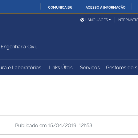
COMUNICA BR
ACESSO À INFORMAÇÃO
Ministério da Defesa
Ministério das Relações
Mini
IR
LANGUAGES
INTERNATI
Exteriores
PARA
O
Ministério da Cidadania
Ministério da Saúde
Mini
CONTEÚDO
ngenharia Civil
tura e Laboratórios
Links Úteis
Serviços
Gestores do sí
Ministério do
Controladoria-Geral da
Mini
Desenvolvimento Regional
União
Famí
Hum
Advocacia-Geral da União
Banco Central do Brasil
Plan
Publicado em
15/04/2019, 12h53