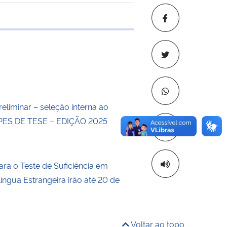
 transferência
eliminar – seleção interna ao
ES DE TESE – EDIÇÃO 2025
Copiar para áre
ara o Teste de Suficiência em
íngua Estrangeira irão até 20 de
Voltar ao topo