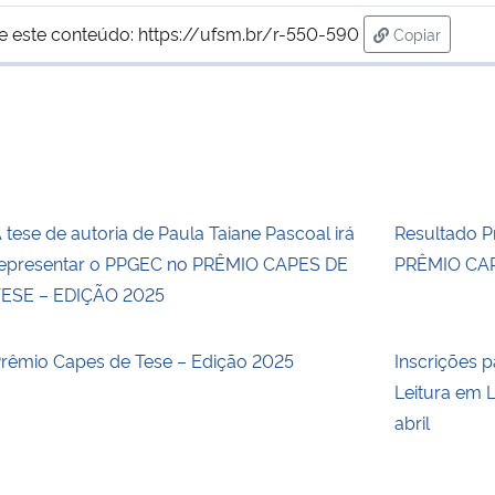
e este conteúdo:
https://ufsm.br/r-550-590
Copiar
para área de
 tese de autoria de Paula Taiane Pascoal irá
Resultado Pr
epresentar o PPGEC no PRÊMIO CAPES DE
PRÊMIO CAP
ESE – EDIÇÃO 2025
rêmio Capes de Tese – Edição 2025
Inscrições p
Leitura em L
abril