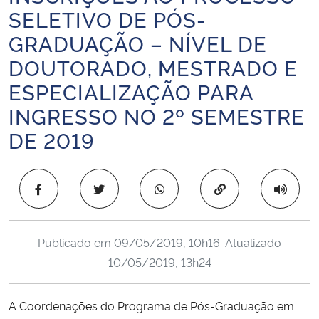
SELETIVO DE PÓS-
Ministério da Cidadania
GRADUAÇÃO – NÍVEL DE
Ministério da Saúde
DOUTORADO, MESTRADO E
ESPECIALIZAÇÃO PARA
Ministério de Minas e Energia
INGRESSO NO 2º SEMESTRE
Ministério da Ciência, Tecnologia, Inovações e Comunicações
DE 2019
Ministério do Meio Ambiente
Copiar para área 
Ministério do Turismo
Ministério do Desenvolvimento Regional
Publicado em
09/05/2019, 10h16
. Atualizado
10/05/2019, 13h24
Controladoria-Geral da União
A Coordenações do Programa de Pós-Graduação em
Ministério da Mulher, da Família e dos Direitos Humanos