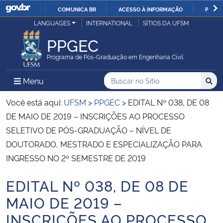
COMUNICA BR
ACESSO À INFORMAÇÃO
PARTI
Casa Civil
LANGUAGES
INTERNATIONAL
SÍTIOS DA UFSM
IR
PARA
PPGEC
Ministério da Justiça e Segurança Pública
O
Programa de Pós-Graduação em Engenharia Civil
CONTEÚDO
Ministério da Defesa
Buscar no no Sítio
Busca
Busca:
Menu Principal do Sítio
Menu
Busc
Ministério das Relações Exteriores
Você está aqui:
UFSM
>
PPGEC
>
EDITAL Nº 038, DE 08
DE MAIO DE 2019 – INSCRIÇÕES AO PROCESSO
Ministério da Economia
SELETIVO DE PÓS-GRADUAÇÃO – NÍVEL DE
DOUTORADO, MESTRADO E ESPECIALIZAÇÃO PARA
Ministério da Infraestrutura
INGRESSO NO 2º SEMESTRE DE 2019
Ministério da Agricultura, Pecuária e Abastecimento
EDITAL Nº 038, DE 08 DE
Início do conteúdo
MAIO DE 2019 –
Ministério da Educação
INSCRIÇÕES AO PROCESSO