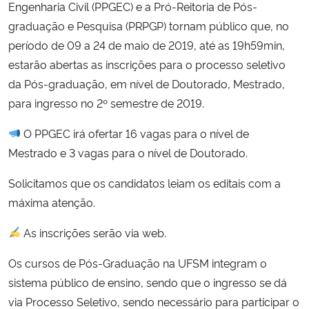
Engenharia Civil (PPGEC) e a Pró-Reitoria de Pós-
graduação e Pesquisa (PRPGP) tornam público que, no
Secretaria-Geral
período de 09 a 24 de maio de 2019, até as 19h59min,
estarão abertas as inscrições para o processo seletivo
Secretaria de Governo
da Pós-graduação, em nível de Doutorado, Mestrado,
para ingresso no 2º semestre de 2019.
Gabinete de Segurança Institucional
O PPGEC irá ofertar 16 vagas para o nível de
Advocacia-Geral da União
Mestrado e 3 vagas para o nível de Doutorado.
Banco Central do Brasil
Solicitamos que os candidatos leiam os editais com a
máxima atenção.
Planalto
As inscrições serão via web.
Os cursos de Pós-Graduação na UFSM integram o
sistema público de ensino, sendo que o ingresso se dá
via Processo Seletivo, sendo necessário para participar o