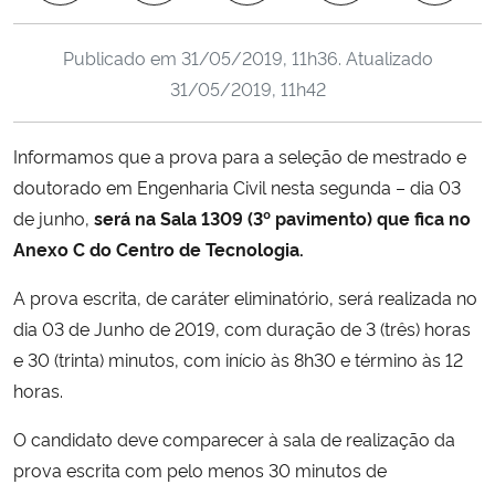
Ministério da Cidadania
Publicado em
31/05/2019, 11h36
. Atualizado
Ministério da Saúde
31/05/2019, 11h42
Ministério de Minas e Energia
Informamos que a prova para a seleção de mestrado e
doutorado em Engenharia Civil nesta segunda – dia 03
Ministério da Ciência, Tecnologia, Inovações e Comunicações
de junho,
será na Sala 1309 (3º pavimento) que fica no
Anexo C do Centro de Tecnologia.
Ministério do Meio Ambiente
A prova escrita, de caráter eliminatório, será realizada no
Ministério do Turismo
dia 03 de Junho de 2019, com duração de 3 (três) horas
e 30 (trinta) minutos, com início às 8h30 e término às 12
Ministério do Desenvolvimento Regional
horas.
Controladoria-Geral da União
O candidato deve comparecer à sala de realização da
prova escrita com pelo menos 30 minutos de
Ministério da Mulher, da Família e dos Direitos Humanos