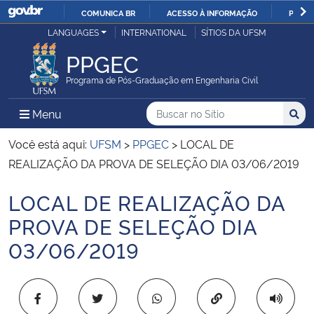
COMUNICA BR
ACESSO À INFORMAÇÃO
PARTI
Casa Civil
LANGUAGES
INTERNATIONAL
SÍTIOS DA UFSM
IR
PARA
PPGEC
Ministério da Justiça e Segurança Pública
O
Programa de Pós-Graduação em Engenharia Civil
CONTEÚDO
Ministério da Defesa
Buscar no no Sítio
Busca
Busca:
Menu Principal do Sítio
Menu
Busc
Ministério das Relações Exteriores
Você está aqui:
UFSM
>
PPGEC
>
LOCAL DE
REALIZAÇÃO DA PROVA DE SELEÇÃO DIA 03/06/2019
Ministério da Economia
LOCAL DE REALIZAÇÃO DA
Início do conteúdo
Ministério da Infraestrutura
PROVA DE SELEÇÃO DIA
03/06/2019
Ministério da Agricultura, Pecuária e Abastecimento
Ministério da Educação
Copiar para área 