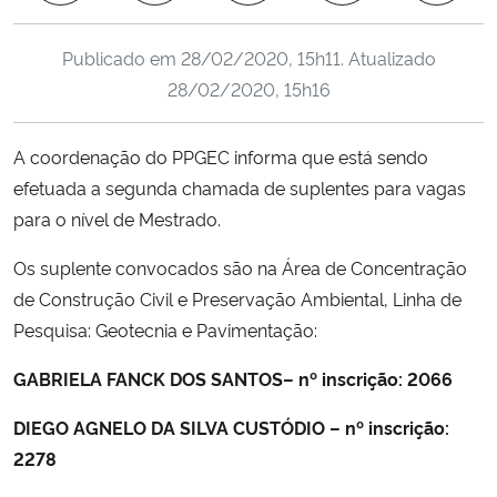
Ministério da Cidadania
Publicado em
28/02/2020, 15h11
. Atualizado
Ministério da Saúde
28/02/2020, 15h16
Ministério de Minas e Energia
A coordenação do PPGEC informa que está sendo
efetuada a segunda chamada de suplentes para vagas
Ministério da Ciência, Tecnologia, Inovações e Comunicações
para o nível de Mestrado.
Ministério do Meio Ambiente
Os suplente convocados são na Área de Concentração
de Construção Civil e Preservação Ambiental, Linha de
Ministério do Turismo
Pesquisa: Geotecnia e Pavimentação:
Ministério do Desenvolvimento Regional
GABRIELA FANCK DOS SANTOS– nº inscrição: 2066
DIEGO AGNELO DA SILVA CUSTÓDIO
– nº inscrição:
Controladoria-Geral da União
2278
Ministério da Mulher, da Família e dos Direitos Humanos