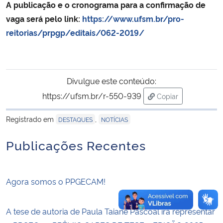
A publicação e o cronograma para a confirmação de
vaga será pelo link:
https://www.ufsm.br/pro-
Secretaria-Geral
reitorias/prpgp/editais/062-2019/
Secretaria de Governo
Gabinete de Segurança Institucional
Divulgue este conteúdo:
https://ufsm.br/r-550-939
Copiar
Advocacia-Geral da União
para área de trans
Registrado em
,
DESTAQUES
NOTÍCIAS
Banco Central do Brasil
Publicações Recentes
Planalto
Agora somos o PPGECAM!
A tese de autoria de Paula Taiane Pascoal irá representar