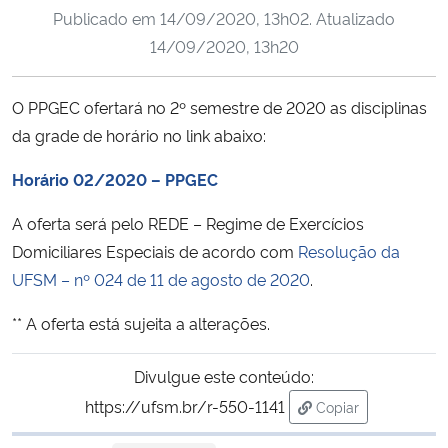
Publicado em
14/09/2020, 13h02
. Atualizado
Ministério da Cidadania
14/09/2020, 13h20
Ministério da Saúde
O PPGEC ofertará no 2º semestre de 2020 as disciplinas
Ministério de Minas e Energia
da grade de horário no link abaixo:
Ministério da Ciência, Tecnologia, Inovações e Comunicações
Horário 02/2020 – PPGEC
A oferta será pelo REDE – Regime de Exercícios
Ministério do Meio Ambiente
Domiciliares Especiais de acordo com
Resolução da
UFSM – nº 024 de 11 de agosto de 2020
.
Ministério do Turismo
** A oferta está sujeita a alterações.
Ministério do Desenvolvimento Regional
Divulgue este conteúdo:
Controladoria-Geral da União
https://ufsm.br/r-550-1141
Copiar
para área de trans
Ministério da Mulher, da Família e dos Direitos Humanos