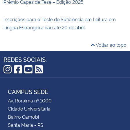
Prêmio Capes de Tese – Edição 2025
Inscrições para o Teste de Suficiência em Leitura em
Língua Estrangeira irão até 20 de abril
Voltar ao topo
REDES SOCIAIS:
Instagram
Facebook
YouTube
RSS
CAMPUS SEDE
Av. Roraima nº 1000
Cidade Universitária
Bairro Camobi
Santa Maria - RS