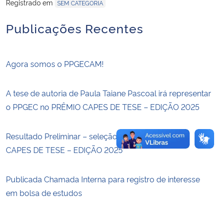
Registrado em
SEM CATEGORIA
Secretaria-Geral
Publicações Recentes
Secretaria de Governo
Agora somos o PPGECAM!
Gabinete de Segurança Institucional
A tese de autoria de Paula Taiane Pascoal irá representar
Advocacia-Geral da União
o PPGEC no PRÊMIO CAPES DE TESE – EDIÇÃO 2025
Banco Central do Brasil
Resultado Preliminar – seleção interna ao PRÊMIO
CAPES DE TESE – EDIÇÃO 2025
Planalto
Publicada Chamada Interna para registro de interesse
em bolsa de estudos