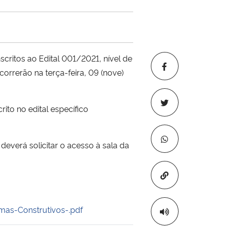
ritos ao Edital 001/2021, nível de
correrão na terça-feira, 09 (nove)
to no edital específico
deverá solicitar o acesso à sala da
Copiar para áre
mas-Construtivos-.pdf