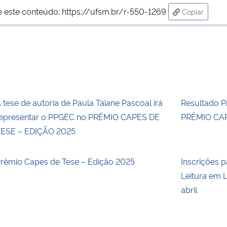
e este conteúdo:
https://ufsm.br/r-550-1269
Copiar
para área d
 tese de autoria de Paula Taiane Pascoal irá
Resultado Pr
epresentar o PPGEC no PRÊMIO CAPES DE
PRÊMIO CAP
ESE – EDIÇÃO 2025
rêmio Capes de Tese – Edição 2025
Inscrições p
Leitura em L
abril