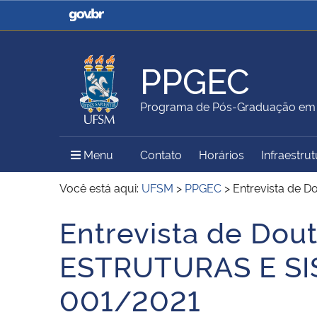
Casa Civil
Ministério da Justiça e
Segurança Pública
PPGEC
Ministério da Agricultura,
Ministério da Educação
Programa de Pós-Graduação em E
Pecuária e Abastecimento
Menu Principal do Sítio
Menu
Contato
Horários
Infraestru
Ministério do Meio Ambiente
Ministério do Turismo
Você está aqui:
UFSM
>
PPGEC
>
Entrevista de 
Entrevista de Dou
Início do conteúdo
Secretaria de Governo
Gabinete de Segurança
ESTRUTURAS E SI
Institucional
001/2021