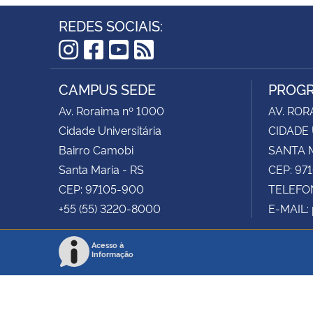
REDES SOCIAIS:
Instagram
Facebook
YouTube
RSS
CAMPUS SEDE
PROGR
Av. Roraima nº 1000
AV. ROR
Cidade Universitária
CIDADE 
Bairro Camobi
SANTA M
Santa Maria - RS
CEP: 97
CEP: 97105-900
TELEFON
+55 (55) 3220-8000
E-MAIL:
Acesso à
Informação