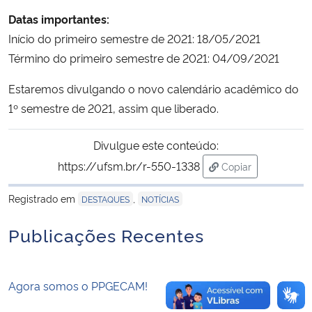
Datas importantes:
Secretaria-Geral
Início do primeiro semestre de 2021: 18/05/2021
Término do primeiro semestre de 2021: 04/09/2021
Secretaria de Governo
Estaremos divulgando o novo calendário acadêmico do
Gabinete de Segurança Institucional
1º semestre de 2021, assim que liberado.
Advocacia-Geral da União
Divulgue este conteúdo:
https://ufsm.br/r-550-1338
Copiar
Banco Central do Brasil
para área de tran
Registrado em
,
DESTAQUES
NOTÍCIAS
Planalto
Publicações Recentes
Agora somos o PPGECAM!