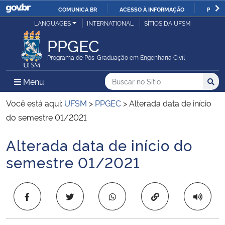
COMUNICA BR
ACESSO À INFORMAÇÃO
PARTI
Casa Civil
LANGUAGES
INTERNATIONAL
SÍTIOS DA UFSM
IR
PARA
PPGEC
Ministério da Justiça e Segurança Pública
O
Programa de Pós-Graduação em Engenharia Civil
CONTEÚDO
Ministério da Defesa
Buscar no no Sítio
Busca
Busca:
Menu Principal do Sítio
Menu
Busc
Ministério das Relações Exteriores
Você está aqui:
UFSM
>
PPGEC
>
Alterada data de início
do semestre 01/2021
Ministério da Economia
Alterada data de início do
Início do conteúdo
Ministério da Infraestrutura
semestre 01/2021
Ministério da Agricultura, Pecuária e Abastecimento
Copiar para área 
Ministério da Educação