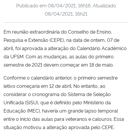
Publicado em
08/04/2021, 16h16
. Atualizado
Ministério da Cidadania
08/04/2021, 16h21
Ministério da Saúde
Em reunião extraordinária do Conselho de Ensino,
Ministério de Minas e Energia
Pesquisa e Extensão (CEPE), na data de ontem, 07 de
abril, foi aprovada a alteração do Calendário Acadêmico
Ministério da Ciência, Tecnologia, Inovações e Comunicações
da UFSM. Com as mudanças, as aulas do primeiro
semestre de 2021 devem começar em 18 de maio.
Ministério do Meio Ambiente
Conforme o calendário anterior, o primeiro semestre
Ministério do Turismo
letivo começaria em 12 de abril. No entanto, ao
considerar o cronograma do Sistema de Seleção
Ministério do Desenvolvimento Regional
Unificada (SISU), que é definido pelo Ministério da
Educação (MEC), haveria um grande lapso temporal
Controladoria-Geral da União
entre o início das aulas para veteranos e calouros. Essa
situação motivou a alteração aprovada pelo CEPE.
Ministério da Mulher, da Família e dos Direitos Humanos