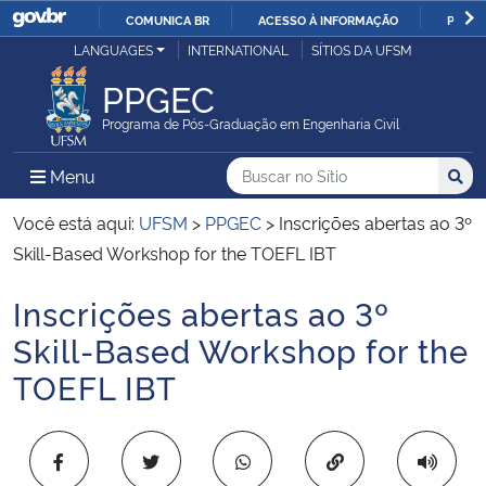
COMUNICA BR
ACESSO À INFORMAÇÃO
PARTI
Casa Civil
LANGUAGES
INTERNATIONAL
SÍTIOS DA UFSM
IR
PARA
PPGEC
Ministério da Justiça e Segurança Pública
O
Programa de Pós-Graduação em Engenharia Civil
CONTEÚDO
Ministério da Defesa
Buscar no no Sítio
Busca
Busca:
Menu Principal do Sítio
Menu
Busc
Ministério das Relações Exteriores
Você está aqui:
UFSM
>
PPGEC
>
Inscrições abertas ao 3º
Skill-Based Workshop for the TOEFL IBT
Ministério da Economia
Inscrições abertas ao 3º
Início do conteúdo
Ministério da Infraestrutura
Skill-Based Workshop for the
TOEFL IBT
Ministério da Agricultura, Pecuária e Abastecimento
Ministério da Educação
Copiar para área 