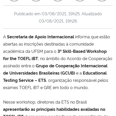
Ministério da Cidadania
Publicado em
03/08/2021, 19h25
. Atualizado
Ministério da Saúde
03/08/2021, 19h26
Ministério de Minas e Energia
A
Secretaria de Apoio Internacional
informa que estão
abertas as inscrições destinadas à comunidade
Ministério da Ciência, Tecnologia, Inovações e Comunicações
acadêmica da UFSM para o
3º Skill-Based Workshop
for the TOEFL iBT
, no âmbito do Acordo de Cooperação
Ministério do Meio Ambiente
assinado entre o
Grupo de Cooperação Internacional
de Universidades Brasileiras (GCUB)
e a
Educational
Ministério do Turismo
Testing Service – ETS
, organização responsável pelos
exames TOEFL iBT e GRE em todo o mundo.
Ministério do Desenvolvimento Regional
Controladoria-Geral da União
Nesse workshop, diretores da ETS no Brasil
apresentarão as principais habilidades avaliadas no
Ministério da Mulher, da Família e dos Direitos Humanos