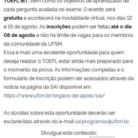
TOEFL iBT
, bem como os objetivos de aprendizado de
cada pergunta avaliada no exame. O evento será
Secretaria-Geral
gratuito
e acontecerá na modalidade virtual, nos dias 12
e 19 de agosto. As
inscrições
podem ser feitas
até o dia
Secretaria de Governo
08 de agosto
e não há limite de vagas para os membros
da comunidade da UFSM.
Gabinete de Segurança Institucional
Essa é mais uma excelente oportunidade para quem
deseja realizar o TOEFL estar ainda mais preparado para
Advocacia-Geral da União
o momento da prova. As informações completas e o
formulário de inscrição podem ser acessados através da
Banco Central do Brasil
notícia na página da SAI disponível em
https://www.ufsm.br/orgaos-de-apoio/sai/
Planalto
As dúvidas sobre esta oportunidade deverão ser
esclarecidas através do e-mail
sai.programas@ufsm.br
.
Divulgue este conteúdo: