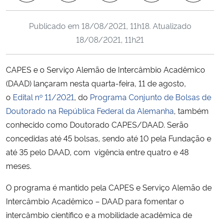
Ministério da Cidadania
Publicado em
18/08/2021, 11h18
. Atualizado
Ministério da Saúde
18/08/2021, 11h21
Ministério de Minas e Energia
CAPES e o Serviço Alemão de Intercâmbio Acadêmico
(DAAD) lançaram nesta quarta-feira, 11 de agosto,
Ministério da Ciência, Tecnologia, Inovações e Comunicações
o
Edital nº 11/2021
, do
Programa Conjunto de Bolsas de
Doutorado na República Federal da Alemanha
, também
Ministério do Meio Ambiente
conhecido como Doutorado CAPES/DAAD. Serão
concedidas até 45 bolsas, sendo até 10 pela Fundação e
Ministério do Turismo
até 35 pelo DAAD, com vigência entre quatro e 48
meses.
Ministério do Desenvolvimento Regional
O programa é mantido pela CAPES e Serviço Alemão de
Controladoria-Geral da União
Intercâmbio Acadêmico – DAAD para fomentar o
intercâmbio científico e a mobilidade acadêmica de
Ministério da Mulher, da Família e dos Direitos Humanos