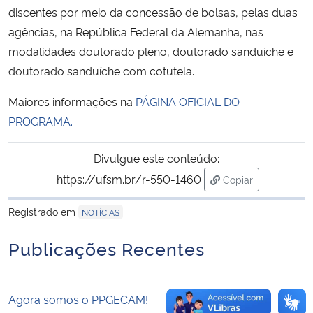
discentes por meio da concessão de bolsas, pelas duas
agências, na República Federal da Alemanha, nas
Secretaria-Geral
modalidades doutorado pleno, doutorado sanduíche e
doutorado sanduíche com cotutela.
Secretaria de Governo
Maiores informações na
PÁGINA OFICIAL DO
Gabinete de Segurança Institucional
PROGRAMA.
Advocacia-Geral da União
Divulgue este conteúdo:
https://ufsm.br/r-550-1460
Copiar
Banco Central do Brasil
para área de tran
Registrado em
NOTÍCIAS
Planalto
Publicações Recentes
Agora somos o PPGECAM!