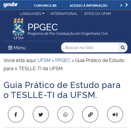
COMUNICA BR
ACESSO À INFORMAÇÃO
PARTI
Casa Civil
LANGUAGES
INTERNATIONAL
SÍTIOS DA UFSM
IR
PARA
PPGEC
Ministério da Justiça e Segurança Pública
O
Programa de Pós-Graduação em Engenharia Civil
CONTEÚDO
Ministério da Defesa
Buscar no no Sítio
Busca
Busca:
Menu Principal do Sítio
Menu
Busc
Ministério das Relações Exteriores
Você está aqui:
UFSM
>
PPGEC
>
Guia Prático de Estudo
para o TESLLE-TI da UFSM.
Ministério da Economia
Guia Prático de Estudo para
Início do conteúdo
Ministério da Infraestrutura
o TESLLE-TI da UFSM.
Ministério da Agricultura, Pecuária e Abastecimento
Copiar para área 
Ministério da Educação