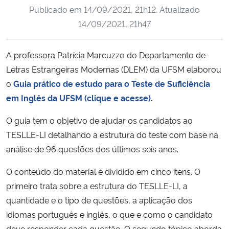
Publicado em
14/09/2021, 21h12
. Atualizado
Ministério da Cidadania
14/09/2021, 21h47
Ministério da Saúde
A professora Patrícia Marcuzzo do Departamento de
Ministério de Minas e Energia
Letras Estrangeiras Modernas (DLEM) da UFSM elaborou
o
Guia prático de estudo para o Teste de Suficiência
Ministério da Ciência, Tecnologia, Inovações e Comunicações
em Inglês da UFSM (clique e acesse)
.
Ministério do Meio Ambiente
O guia tem o objetivo de ajudar os candidatos ao
TESLLE-LI detalhando a estrutura do teste com base na
Ministério do Turismo
análise de 96 questões dos últimos seis anos.
O conteúdo do material é dividido em cinco itens. O
Ministério do Desenvolvimento Regional
primeiro trata sobre a estrutura do TESLLE-LI, a
Controladoria-Geral da União
quantidade e o tipo de questões, a aplicação dos
idiomas português e inglês, o que e como o candidato
Ministério da Mulher, da Família e dos Direitos Humanos
deve responder cada questão. O segundo tópico aborda