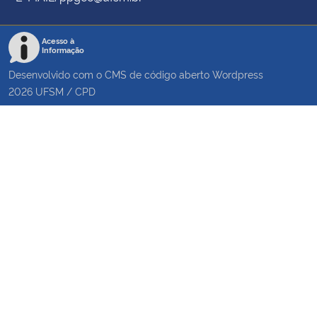
Acesso à
Informação
Desenvolvido com o CMS de código aberto
Wordpress
2026
UFSM
/
CPD