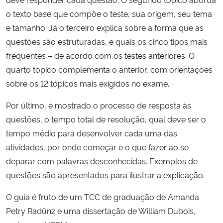
o texto base que compõe o teste, sua origem, seu tema
Secretaria-Geral
e tamanho. Já o terceiro explica sobre a forma que as
questões são estruturadas, e quais os cinco tipos mais
Secretaria de Governo
frequentes – de acordo com os testes anteriores. O
quarto tópico complementa o anterior, com orientações
Gabinete de Segurança Institucional
sobre os 12 tópicos mais exigidos no exame.
Advocacia-Geral da União
Por último, é mostrado o processo de resposta às
questões, o tempo total de resolução, qual deve ser o
Banco Central do Brasil
tempo médio para desenvolver cada uma das
atividades, por onde começar e o que fazer ao se
Planalto
deparar com palavras desconhecidas. Exemplos de
questões são apresentados para ilustrar a explicação.
O guia é fruto de um TCC de graduação de Amanda
Petry Radünz e uma dissertação de William Dubois,