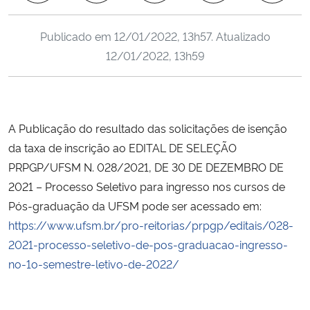
Ministério da Cidadania
Publicado em
12/01/2022, 13h57
. Atualizado
Ministério da Saúde
12/01/2022, 13h59
Ministério de Minas e Energia
Ministério da Ciência, Tecnologia, Inovações e Comunicações
A Publicação do resultado das solicitações de isenção
da taxa de inscrição ao EDITAL DE SELEÇÃO
Ministério do Meio Ambiente
PRPGP/UFSM N. 028/2021, DE 30 DE DEZEMBRO DE
2021 – Processo Seletivo para ingresso nos cursos de
Ministério do Turismo
Pós-graduação da UFSM pode ser acessado em:
https://www.ufsm.br/pro-reitorias/prpgp/editais/028-
Ministério do Desenvolvimento Regional
2021-processo-seletivo-de-pos-graduacao-ingresso-
no-1o-semestre-letivo-de-2022/
Controladoria-Geral da União
Ministério da Mulher, da Família e dos Direitos Humanos