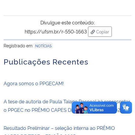
Secretaria-Geral
Divulgue este conteúdo:
Secretaria de Governo
https://ufsm.br/r-550-1663
Copiar
para área de tran
Registrado em
NOTÍCIAS
Gabinete de Segurança Institucional
Publicações Recentes
Advocacia-Geral da União
Banco Central do Brasil
Agora somos o PPGECAM!
Planalto
A tese de autoria de Paula Taiane Pascoal irá representar
o PPGEC no PRÊMIO CAPES DE TESE – EDIÇÃO 2025
Resultado Preliminar – seleção interna ao PRÊMIO