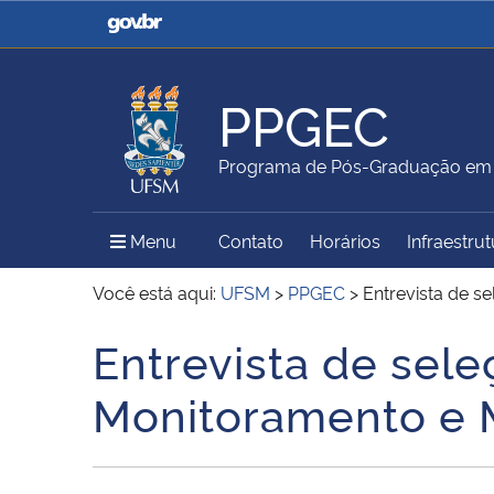
Casa Civil
Ministério da Justiça e
Segurança Pública
PPGEC
Ministério da Agricultura,
Ministério da Educação
Programa de Pós-Graduação em E
Pecuária e Abastecimento
Menu Principal do Sítio
Menu
Contato
Horários
Infraestru
Ministério do Meio Ambiente
Ministério do Turismo
Você está aqui:
UFSM
>
PPGEC
>
Entrevista de 
Entrevista de sel
Início do conteúdo
Secretaria de Governo
Gabinete de Segurança
Monitoramento e 
Institucional