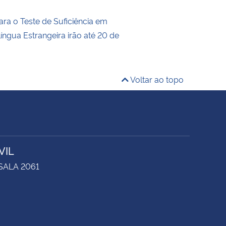
ara o Teste de Suficiência em
íngua Estrangeira irão até 20 de
Voltar ao topo
VIL
 SALA 2061