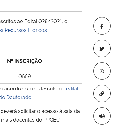
critos ao Edital 028/2021, o
s Recursos Hídricos
Nº INSCRIÇÃO
0659
 de acordo com o descrito no
edital
Copiar para áre
a de Doutorado
.
deverá solicitar o acesso à sala da
ou mais docentes do PPGEC.