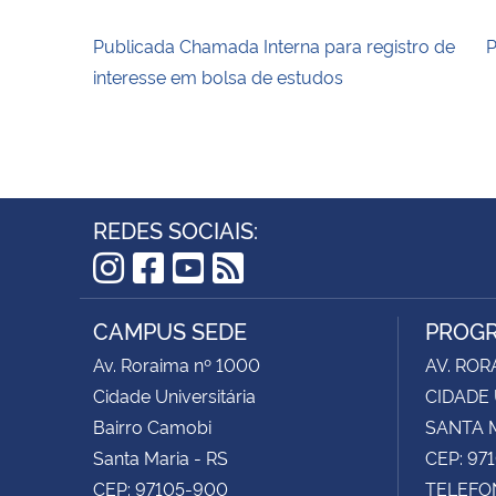
Publicada Chamada Interna para registro de
P
interesse em bolsa de estudos
REDES SOCIAIS:
Instagram
Facebook
YouTube
RSS
CAMPUS SEDE
PROGR
Av. Roraima nº 1000
AV. ROR
Cidade Universitária
CIDADE 
Bairro Camobi
SANTA M
Santa Maria - RS
CEP: 97
CEP: 97105-900
TELEFON