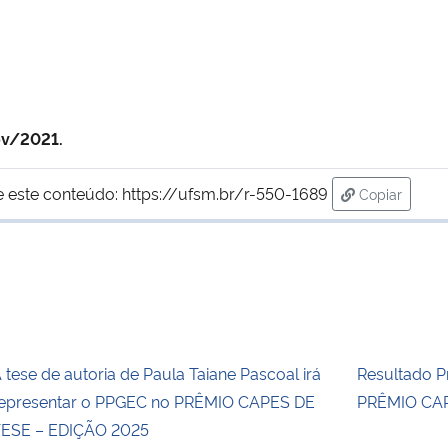
ov/2021.
e este conteúdo:
https://ufsm.br/r-550-1689
Copiar
para área d
 tese de autoria de Paula Taiane Pascoal irá
Resultado Pr
epresentar o PPGEC no PRÊMIO CAPES DE
PRÊMIO CAP
ESE – EDIÇÃO 2025