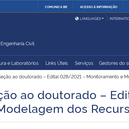
COMUNICA BR
ACESSO À INFORMAÇÃO
Ministério da Defesa
Ministério das Relações
Mini
IR
LANGUAGES
INTERNATI
Exteriores
PARA
O
Ministério da Cidadania
Ministério da Saúde
Mini
CONTEÚDO
ngenharia Civil
tura e Laboratórios
Links Úteis
Serviços
Gestores do sí
Ministério do
Controladoria-Geral da
Mini
Desenvolvimento Regional
União
Famí
seleção ao doutorado – Edital 028/2021 – Monitoramento e 
Hum
eção ao doutorado – Ed
Advocacia-Geral da União
Banco Central do Brasil
Plan
Modelagem dos Recurs