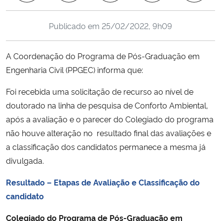
Ministério da Cidadania
Publicado em
25/02/2022, 9h09
Ministério da Saúde
A Coordenação do Programa de Pós-Graduação em
Ministério de Minas e Energia
Engenharia Civil (PPGEC) informa que:
Ministério da Ciência, Tecnologia, Inovações e Comunicações
Foi recebida uma solicitação de recurso ao nível de
doutorado na linha de pesquisa de Conforto Ambiental,
Ministério do Meio Ambiente
após a avaliação e o parecer do Colegiado do programa
não houve alteração no resultado final das avaliações e
Ministério do Turismo
a classificação dos candidatos permanece a mesma já
divulgada.
Ministério do Desenvolvimento Regional
Resultado – Etapas de Avaliação e Classificação do
Controladoria-Geral da União
candidato
Colegiado do Programa de Pós-Graduação em
Ministério da Mulher, da Família e dos Direitos Humanos