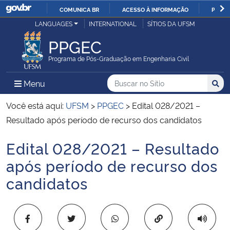
COMUNICA BR
ACESSO À INFORMAÇÃO
PARTI
Casa Civil
LANGUAGES
INTERNATIONAL
SÍTIOS DA UFSM
IR
PARA
PPGEC
Ministério da Justiça e Segurança Pública
O
Programa de Pós-Graduação em Engenharia Civil
CONTEÚDO
Ministério da Defesa
Buscar no no Sítio
Busca
Busca:
Menu Principal do Sítio
Menu
Busc
Ministério das Relações Exteriores
Você está aqui:
UFSM
>
PPGEC
>
Edital 028/2021 –
Resultado após período de recurso dos candidatos
Ministério da Economia
Edital 028/2021 – Resultado
Início do conteúdo
Ministério da Infraestrutura
após período de recurso dos
candidatos
Ministério da Agricultura, Pecuária e Abastecimento
Ministério da Educação
Copiar para área 