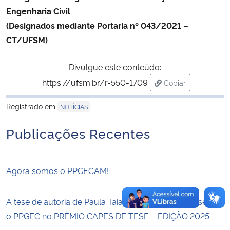
Engenharia Civil
Secretaria-Geral
(Designados mediante Portaria nº 043/2021 –
CT/UFSM)
Secretaria de Governo
Divulgue este conteúdo:
Gabinete de Segurança Institucional
https://ufsm.br/r-550-1709
Copiar
para área de tran
Advocacia-Geral da União
Registrado em
NOTÍCIAS
Publicações Recentes
Banco Central do Brasil
Planalto
Agora somos o PPGECAM!
A tese de autoria de Paula Taiane Pascoal irá representar
o PPGEC no PRÊMIO CAPES DE TESE – EDIÇÃO 2025