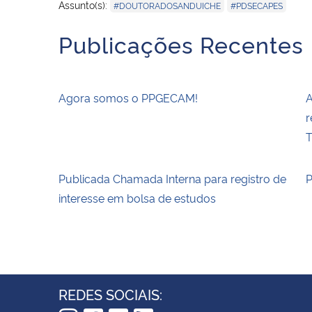
,
Assunto(s):
#DOUTORADOSANDUICHE
#PDSECAPES
Publicações Recentes
Agora somos o PPGECAM!
A
r
T
Publicada Chamada Interna para registro de
P
interesse em bolsa de estudos
REDES SOCIAIS: