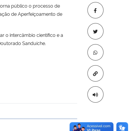
torna público o processo de
enação de Aperfeiçoamento de
 o intercâmbio científico e a
 Doutorado Sanduíche.
Copiar para áre
e transferência