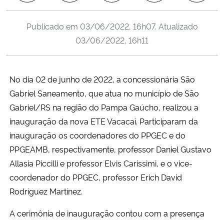
Ministério da Cidadania
Publicado em
03/06/2022, 16h07
. Atualizado
Ministério da Saúde
03/06/2022, 16h11
Ministério de Minas e Energia
​No dia 02 de junho de 2022, a concessionária São
Ministério da Ciência, Tecnologia, Inovações e Comunicações
Gabriel Saneamento, que atua no município de São
Gabriel/RS na região do Pampa Gaúcho, realizou a​​
Ministério do Meio Ambiente
inauguração da nova ETE Vacacaí. ​​Participaram da
inauguração os coordenadores do PPGEC e do
Ministério do Turismo
PPGEAMB, re​s​pectivamente, professor Daniel Gustavo
Allasia Piccilli e professor Elvis Carissimi, e o vice-
Ministério do Desenvolvimento Regional
coordenador do PPGEC, professor Erich David
Rodríguez Martínez.​
Controladoria-Geral da União
A cerimônia de inauguração contou com a presença
Ministério da Mulher, da Família e dos Direitos Humanos