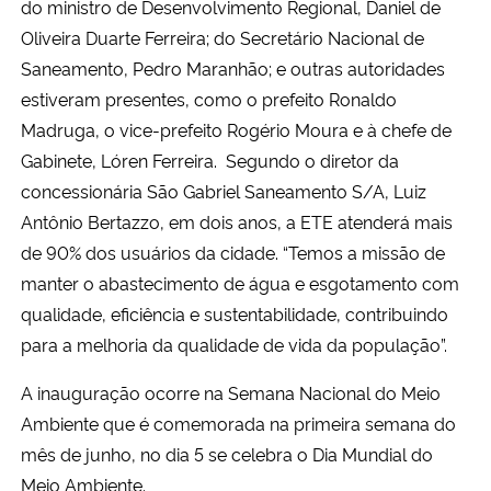
do ministro de Desenvolvimento Regional, Daniel de
Oliveira Duarte Ferreira​;​ do Secretário Nacional de
Secretaria-Geral
Saneamento, Pedro Maranhão​; e outras ​autoridades
estiveram presentes, como o prefeito Ronaldo
Secretaria de Governo
Madruga, ​o vice-prefeito Rogério Moura e à chefe de
Gabinete, Lóren Ferreira​. ​ ​Segundo o diretor da
Gabinete de Segurança Institucional
concessionária São Gabriel Saneamento S/A, Luiz
Antônio Bertazzo, em dois anos, a ETE atenderá mais
Advocacia-Geral da União
de 90% dos usuários da cidade. “Temos a missão de
manter o abastecimento de água e esgotamento com
Banco Central do Brasil
qualidade, eficiência e sustentabilidade, contribuindo
Planalto
para a melhoria da qualidade de vida da população”​.
A inauguração ocorre na Semana Nacional do Meio
Ambiente que é comemorada na primeira semana do
mês de junho, no dia 5 se celebra o Dia Mundial do
Meio Ambiente. ​