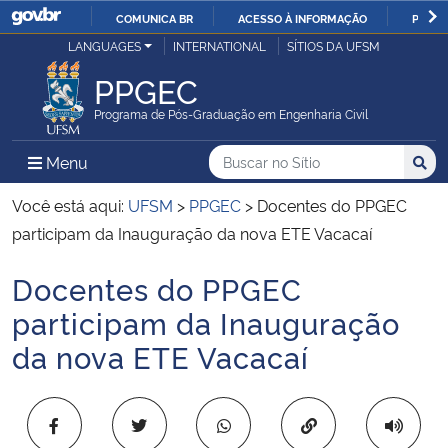
COMUNICA BR
ACESSO À INFORMAÇÃO
PARTI
Casa Civil
LANGUAGES
INTERNATIONAL
SÍTIOS DA UFSM
IR
PARA
PPGEC
Ministério da Justiça e Segurança Pública
O
Programa de Pós-Graduação em Engenharia Civil
CONTEÚDO
Ministério da Defesa
Buscar no no Sítio
Busca
Busca:
Menu Principal do Sítio
Menu
Busc
Ministério das Relações Exteriores
Você está aqui:
UFSM
>
PPGEC
>
Docentes do PPGEC
participam da Inauguração da nova ETE Vacacaí
Ministério da Economia
Docentes do PPGEC
Início do conteúdo
Ministério da Infraestrutura
participam da Inauguração
da nova ETE Vacacaí
Ministério da Agricultura, Pecuária e Abastecimento
Ministério da Educação
Copiar para área 