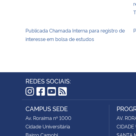
r
T
Publicada Chamada Interna para registro de
P
interesse em bolsa de estudos
REDES SOCIAIS:
Instagram
Facebook
YouTube
RSS
CAMPUS SEDE
PROGR
Av. Roraima nº 1000
AV. ROR
Cidade Universitária
CIDADE 
Bairro Camobi
SANTA M