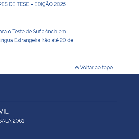
ES DE TESE – EDIÇÃO 2025
ara o Teste de Suficiência em
íngua Estrangeira irão até 20 de
Voltar ao topo
VIL
 SALA 2061