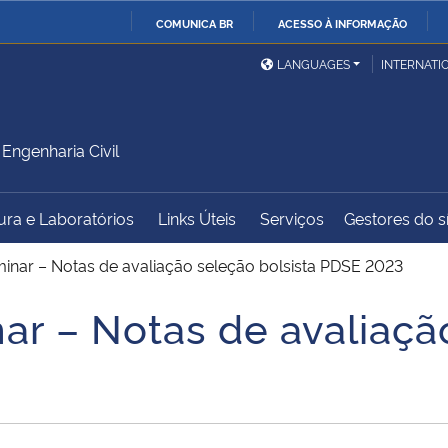
COMUNICA BR
ACESSO À INFORMAÇÃO
Ministério da Defesa
Ministério das Relações
Mini
IR
LANGUAGES
INTERNATI
Exteriores
PARA
O
Ministério da Cidadania
Ministério da Saúde
Mini
CONTEÚDO
ngenharia Civil
tura e Laboratórios
Links Úteis
Serviços
Gestores do sí
Ministério do
Controladoria-Geral da
Mini
Desenvolvimento Regional
União
Famí
minar – Notas de avaliação seleção bolsista PDSE 2023
Hum
ar – Notas de avaliaçã
Advocacia-Geral da União
Banco Central do Brasil
Plan