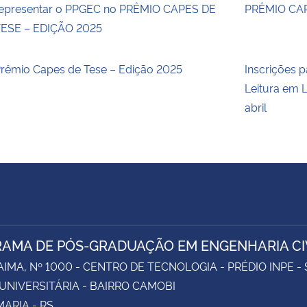
epresentar o PPGEC no PRÊMIO CAPES DE
PRÊMIO CAP
ESE – EDIÇÃO 2025
rêmio Capes de Tese – Edição 2025
Inscrições p
Leitura em L
abril
AMA DE PÓS-GRADUAÇÃO EM ENGENHARIA CI
AIMA, Nº 1000 - CENTRO DE TECNOLOGIA - PRÉDIO INPE -
UNIVERSITÁRIA - BAIRRO CAMOBI
ARIA - RS