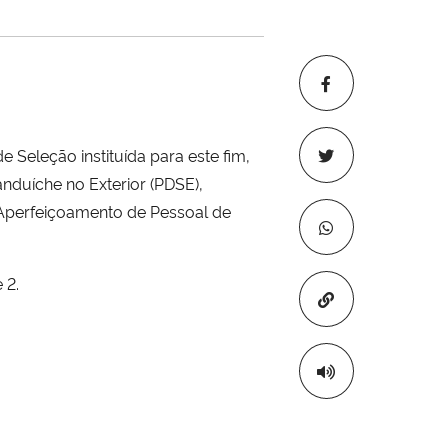
eleção instituída para este fim,
nduíche no Exterior (PDSE),
perfeiçoamento de Pessoal de
 2.
Copiar para áre