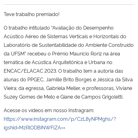
Ministério da Cidadania
Teve trabalho premiado!
Ministério da Saúde
O trabalho intitulado “Avaliação do Desempenho
Acústico Aéreo de Sistemas Verticais e Horizontais do
Ministério de Minas e Energia
Laboratório de Sustentabilidade do Ambiente Construído
da UFSM” recebeu o Prêmio Maurício Roriz na área
Ministério da Ciência, Tecnologia, Inovações e Comunicações
temática de Acústica Arquitetônica e Urbana no
ENCAC/ELACAC 2023. O trabalho tem a autoria das
Ministério do Meio Ambiente
alunas do PPGEC, Jamille Brito Borges e Jéssica da Silva
Ministério do Turismo
Vieira; da egressa, Gabriela Meller, e professoras, Viviane
Suzey Gomes de Melo e Giane de Campos Grigoletti.
Ministério do Desenvolvimento Regional
Acesse os vídeos em nosso Instragram:
https://www.instagram.com/p/CzL8yNPMghs/?
Controladoria-Geral da União
igshid=MzRlODBiNWFlZA==
Ministério da Mulher, da Família e dos Direitos Humanos