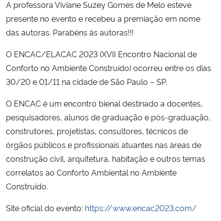
A professora Viviane Suzey Gomes de Melo esteve
presente no evento e recebeu a premiação em nome
Secretaria-Geral
das autoras. Parabéns às autoras!!!
Secretaria de Governo
O ENCAC/ELACAC 2023 (XVII Encontro Nacional de
Conforto no Ambiente Construído) ocorreu entre os dias
Gabinete de Segurança Institucional
30/20 e 01/11 na cidade de São Paulo – SP.
Advocacia-Geral da União
O ENCAC é um encontro bienal destinado a docentes,
pesquisadores, alunos de graduação e pós-graduação,
Banco Central do Brasil
construtores, projetistas, consultores, técnicos de
órgãos públicos e profissionais atuantes nas áreas de
Planalto
construção civil, arquitetura, habitação e outros temas
correlatos ao Conforto Ambiental no Ambiente
Construído.
Site oficial do evento:
https://www.encac2023.com/