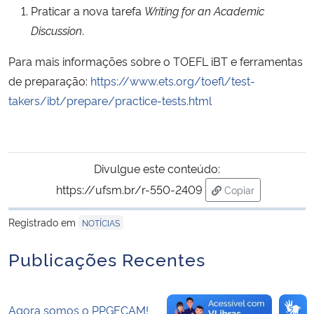
Praticar a nova tarefa
Writing for an Academic
Discussion
.
Secretaria-Geral
Para mais informações sobre o TOEFL iBT e ferramentas
Secretaria de Governo
de preparação:
https://www.ets.org/toefl/test-
takers/ibt/prepare/practice-tests.html
Gabinete de Segurança Institucional
Advocacia-Geral da União
Divulgue este conteúdo:
Banco Central do Brasil
https://ufsm.br/r-550-2409
Copiar
para área de tran
Planalto
Registrado em
NOTÍCIAS
Publicações Recentes
Agora somos o PPGECAM!