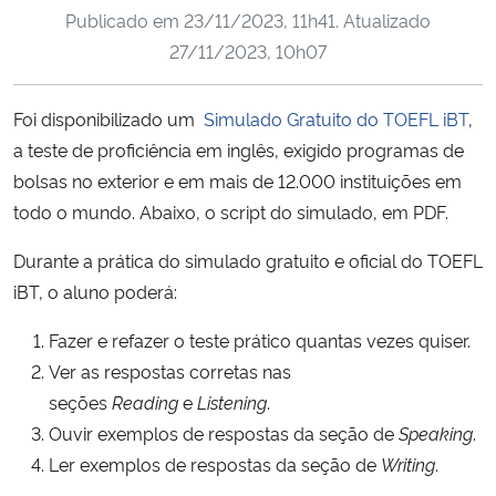
Publicado em
23/11/2023, 11h41
. Atualizado
Ministério da Cidadania
27/11/2023, 10h07
Ministério da Saúde
Foi disponibilizado um
Simulado Gratuito do TOEFL iBT
,
Ministério de Minas e Energia
a teste de proficiência em inglês, exigido programas de
bolsas no exterior e em mais de 12.000 instituições em
Ministério da Ciência, Tecnologia, Inovações e Comunicações
todo o mundo. Abaixo, o script do simulado, em PDF.
Ministério do Meio Ambiente
Durante a prática do simulado gratuito e oficial do TOEFL
iBT, o aluno poderá:
Ministério do Turismo
Fazer e refazer o teste prático quantas vezes quiser.
Ver as respostas corretas nas
Ministério do Desenvolvimento Regional
seções
Reading
e
Listening
.
Controladoria-Geral da União
Ouvir exemplos de respostas da seção de
Speaking
.
Ler exemplos de respostas da seção de
Writing
.
Ministério da Mulher, da Família e dos Direitos Humanos