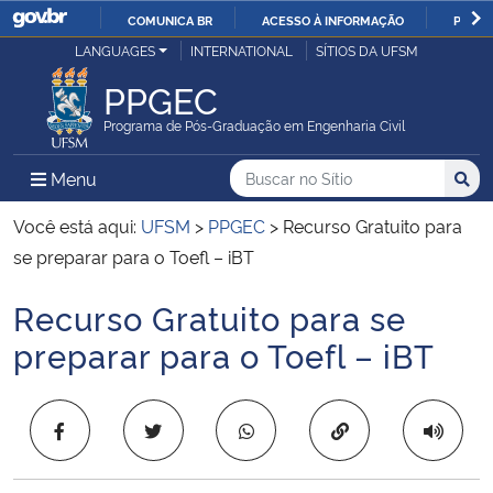
COMUNICA BR
ACESSO À INFORMAÇÃO
PARTI
Casa Civil
LANGUAGES
INTERNATIONAL
SÍTIOS DA UFSM
IR
PARA
PPGEC
Ministério da Justiça e Segurança Pública
O
Programa de Pós-Graduação em Engenharia Civil
CONTEÚDO
Ministério da Defesa
Buscar no no Sítio
Busca
Busca:
Menu Principal do Sítio
Menu
Busc
Ministério das Relações Exteriores
Você está aqui:
UFSM
>
PPGEC
>
Recurso Gratuito para
se preparar para o Toefl – iBT
Ministério da Economia
Recurso Gratuito para se
Início do conteúdo
Ministério da Infraestrutura
preparar para o Toefl – iBT
Ministério da Agricultura, Pecuária e Abastecimento
Copiar para área 
Ministério da Educação