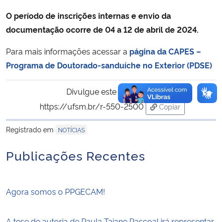
O período de inscrições internas e envio da
documentação ocorre de 04 a 12 de abril de 2024.
Para mais informações acessar a
página da CAPES –
Programa de Doutorado-sanduíche no Exterior (PDSE)
Divulgue este conteúdo:
https://ufsm.br/r-550-2500
Copiar
para área de tran
Registrado em
NOTÍCIAS
Publicações Recentes
Agora somos o PPGECAM!
A tese de autoria de Paula Taiane Pascoal irá representar