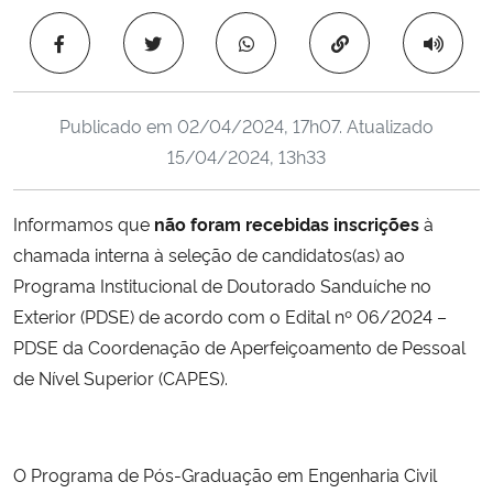
Ministério da Cidadania
Copiar para área 
Ministério da Saúde
Publicado em
02/04/2024, 17h07
. Atualizado
Ministério de Minas e Energia
15/04/2024, 13h33
Ministério da Ciência, Tecnologia, Inovações e Comunicações
Informamos que
não foram recebidas inscrições
à
chamada interna à seleção de candidatos(as) ao
Ministério do Meio Ambiente
Programa Institucional de Doutorado Sanduíche no
Ministério do Turismo
Exterior (PDSE) de acordo com o Edital nº 06/2024 –
PDSE da Coordenação de Aperfeiçoamento de Pessoal
Ministério do Desenvolvimento Regional
de Nível Superior (CAPES).
Controladoria-Geral da União
O Programa de Pós-Graduação em Engenharia Civil
Ministério da Mulher, da Família e dos Direitos Humanos