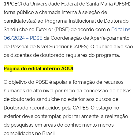
(PPGEC) da Universidade Federal de Santa Maria (UFSM)
torna público a chamada interna à seleção de
Secretaria-Geral
candidatos(as) ao Programa Institucional de Doutorado
Sanduíche no Exterior (PDSE) de acordo com o
Edital nº
Secretaria de Governo
06/2024 – PDSE
da Coordenação de Aperfeiçoamento
de Pessoal de Nível Superior (CAPES). O público alvo são
Gabinete de Segurança Institucional
os discentes de doutorado regulares do programa.
Advocacia-Geral da União
Página do edital interno AQUI
Banco Central do Brasil
O objetivo do PDSE é apoiar a formação de recursos
humanos de alto nível por meio da concessão de bolsas
Planalto
de doutorado sanduíche no exterior aos cursos de
Doutorado reconhecidos pela CAPES. O estágio no
exterior deve contemplar, prioritariamente, a realização
de pesquisas em áreas do conhecimento menos
consolidadas no Brasil.