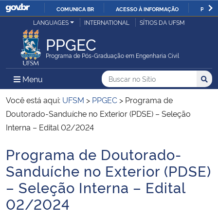
COMUNICA BR
ACESSO À INFORMAÇÃO
PARTI
Casa Civil
LANGUAGES
INTERNATIONAL
SÍTIOS DA UFSM
IR
PARA
PPGEC
Ministério da Justiça e Segurança Pública
O
Programa de Pós-Graduação em Engenharia Civil
CONTEÚDO
Ministério da Defesa
Buscar no no Sítio
Busca
Busca:
Menu Principal do Sítio
Menu
Busc
Ministério das Relações Exteriores
Você está aqui:
UFSM
>
PPGEC
>
Programa de
Doutorado-Sanduíche no Exterior (PDSE) – Seleção
Ministério da Economia
Interna – Edital 02/2024
Programa de Doutorado-
Ministério da Infraestrutura
Início do conteúdo
Sanduíche no Exterior (PDSE)
Ministério da Agricultura, Pecuária e Abastecimento
– Seleção Interna – Edital
02/2024
Ministério da Educação