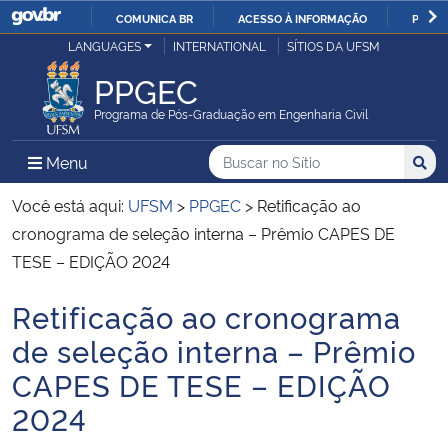
COMUNICA BR
ACESSO À INFORMAÇÃO
PARTI
Casa Civil
LANGUAGES
INTERNATIONAL
SÍTIOS DA UFSM
IR
PARA
PPGEC
Ministério da Justiça e Segurança Pública
O
Programa de Pós-Graduação em Engenharia Civil
CONTEÚDO
Ministério da Defesa
Buscar no no Sítio
Busca
Busca:
Menu Principal do Sítio
Menu
Busc
Ministério das Relações Exteriores
Você está aqui:
UFSM
>
PPGEC
>
Retificação ao
cronograma de seleção interna – Prêmio CAPES DE
Ministério da Economia
TESE – EDIÇÃO 2024
Retificação ao cronograma
Ministério da Infraestrutura
Início do conteúdo
de seleção interna – Prêmio
Ministério da Agricultura, Pecuária e Abastecimento
CAPES DE TESE – EDIÇÃO
2024
Ministério da Educação