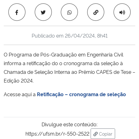
Ministério da Cidadania
Copiar para área 
Ministério da Saúde
Publicado em
26/04/2024, 8h41
Ministério de Minas e Energia
O Programa de Pós-Graduação em Engenharia Civil
Ministério da Ciência, Tecnologia, Inovações e Comunicações
informa a retificação do o cronograma da seleção à
Chamada de Seleção Interna ao Prêmio CAPES de Tese –
Ministério do Meio Ambiente
Edição 2024.
Ministério do Turismo
Acesse aqui a
Retificação – cronograma de seleção
Ministério do Desenvolvimento Regional
Controladoria-Geral da União
Divulgue este conteúdo:
https://ufsm.br/r-550-2522
Copiar
Ministério da Mulher, da Família e dos Direitos Humanos