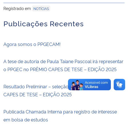
para área de tran
Registrado em
NOTÍCIAS
Secretaria-Geral
Publicações Recentes
Secretaria de Governo
Agora somos o PPGECAM!
Gabinete de Segurança Institucional
Advocacia-Geral da União
A tese de autoria de Paula Taiane Pascoal irá representar
o PPGEC no PRÊMIO CAPES DE TESE – EDIÇÃO 2025
Banco Central do Brasil
Resultado Preliminar – seleção interna ao PRÊMIO
Planalto
CAPES DE TESE – EDIÇÃO 2025
Publicada Chamada Interna para registro de interesse
em bolsa de estudos