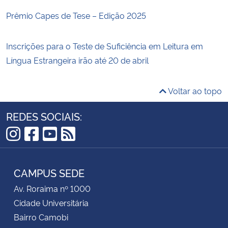
Prêmio Capes de Tese – Edição 2025
Inscrições para o Teste de Suficiência em Leitura em
Língua Estrangeira irão até 20 de abril
Voltar ao topo
REDES SOCIAIS:
Instagram
Facebook
YouTube
RSS
CAMPUS SEDE
Av. Roraima nº 1000
Cidade Universitária
Bairro Camobi