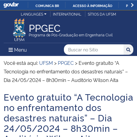
COMUNICA BR
ACESSO À INFORMAÇÃO
PARTI
Casa Civil
LANGUAGES
INTERNATIONAL
SÍTIOS DA UFSM
IR
PARA
PPGEC
Ministério da Justiça e Segurança Pública
O
Programa de Pós-Graduação em Engenharia Civil
CONTEÚDO
Ministério da Defesa
Buscar no no Sítio
Busca
Busca:
Menu Principal do Sítio
Menu
Busc
Ministério das Relações Exteriores
Você está aqui:
UFSM
>
PPGEC
>
Evento gratuito “A
Tecnologia no enfrentamento dos desastres naturais” –
Ministério da Economia
Dia 24/05/2024 – 8h30min – Auditório Wilson Aita
Evento gratuito “A Tecnologia
Ministério da Infraestrutura
Início do conteúdo
no enfrentamento dos
Ministério da Agricultura, Pecuária e Abastecimento
desastres naturais” – Dia
24/05/2024 – 8h30min –
Ministério da Educação