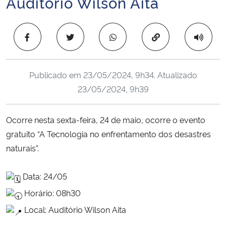
Auditório Wilson Aita
Ministério da Cidadania
Copiar para área 
Ministério da Saúde
Ministério de Minas e Energia
Publicado em
23/05/2024, 9h34
. Atualizado
23/05/2024, 9h39
Ministério da Ciência, Tecnologia, Inovações e Comunicações
Ministério do Meio Ambiente
Ocorre nesta sexta-feira, 24 de maio, ocorre o evento
gratuito “A Tecnologia no enfrentamento dos desastres
Ministério do Turismo
naturais”.
Ministério do Desenvolvimento Regional
Data: 24/05
Horário: 08h30
Controladoria-Geral da União
Local: Auditório Wilson Aita
Ministério da Mulher, da Família e dos Direitos Humanos