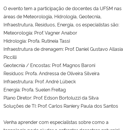
O evento tem a participação de docentes da UFSM nas
Secretaria-Geral
áreas de Meteorologia, Hidrologia, Geotecnia,
Infraestrutura, Resíduos, Energia, os especialistas são:
Secretaria de Governo
Meteorologia: Prof. Vagner Anabor
Hidrologia: Profa. Rutineia Tassi
Gabinete de Segurança Institucional
Infraestrutura de drenagem: Prof. Daniel Gustavo Allasia
Piccilli
Advocacia-Geral da União
Geotecnia / Encostas: Prof. Magnos Baroni
Resíduos: Profa. Andressa de Oliveira Silveira
Banco Central do Brasil
Infraestrutura: Prof. André Lübeck
Energia: Profa. Suelen Freitag
Planalto
Plano Diretor: Prof. Edson Bortoluzzi da Silva
Soluções de TI: Prof. Carlos Raniery Paula dos Santos
Venha aprender com especialistas sobre como a
tecnologia pode ajudar a enfrentar desastres naturais!