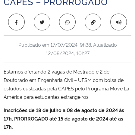
CAPES – PRORROGADO
Ministério da Cidadania
Copiar para área 
Ministério da Saúde
Ministério de Minas e Energia
Publicado em
17/07/2024, 9h38
. Atualizado
12/08/2024, 10h27
Ministério da Ciência, Tecnologia, Inovações e Comunicações
Ministério do Meio Ambiente
Estamos ofertando 2 vagas de Mestrado e 2 de
Doutorado em Engenharia Civil – UFSM com bolsa de
Ministério do Turismo
estudos custeadas pela CAPES pelo Programa Move La
América para estudantes estrangeiros.
Ministério do Desenvolvimento Regional
Inscrições de 18 de julho a 08 de agosto de 2024 às
Controladoria-Geral da União
17h, PRORROGADO até 15 de agosto de 2024 até as
17h.
Ministério da Mulher, da Família e dos Direitos Humanos