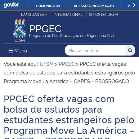
COMUNICA BR
ACESSO À INFORMAÇÃO
PARTI
Casa Civil
LANGUAGES
INTERNATIONAL
SÍTIOS DA UFSM
IR
PARA
PPGEC
Ministério da Justiça e Segurança Pública
O
Programa de Pós-Graduação em Engenharia Civil
CONTEÚDO
Ministério da Defesa
Buscar no no Sítio
Busca
Busca:
Menu Principal do Sítio
Menu
Busc
Ministério das Relações Exteriores
Você está aqui:
UFSM
>
PPGEC
>
PPGEC oferta vagas
com bolsa de estudos para estudantes estrangeiros pelo
Ministério da Economia
Programa Move La América – CAPES – PRORROGADO
PPGEC oferta vagas com
Ministério da Infraestrutura
Início do conteúdo
bolsa de estudos para
Ministério da Agricultura, Pecuária e Abastecimento
estudantes estrangeiros pelo
Programa Move La América –
Ministério da Educação