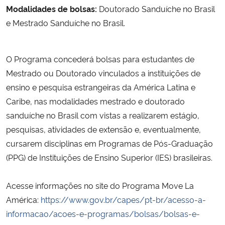
Modalidades de bolsas:
Doutorado Sanduíche no Brasil
e
Mestrado Sanduíche no Brasil.
Secretaria-Geral
Secretaria de Governo
O Programa concederá bolsas para estudantes de
Mestrado ou Doutorado vinculados a instituições de
Gabinete de Segurança Institucional
ensino e pesquisa estrangeiras da América Latina e
Caribe, nas modalidades mestrado e doutorado
Advocacia-Geral da União
sanduíche no Brasil com vistas a realizarem estágio,
pesquisas, atividades de extensão e, eventualmente,
Banco Central do Brasil
cursarem disciplinas em Programas de Pós-Graduação
(PPG) de Instituições de Ensino Superior (IES) brasileiras.
Planalto
Acesse informações no site do Programa Move La
América:
https://www.gov.br/capes/pt-br/acesso-a-
informacao/acoes-e-programas/bolsas/bolsas-e-