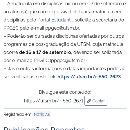
– A matrícula em disciplinas iniciou em 02 de setembro e
ao aluno(a) que não foi possível efetuar a matrícula em
Secretaria-Geral
disciplinas pelo
Portal Estudantil,
solicitte a secretaria do
PPGEC pelo e-mail ppgec@ufsm.br.
Secretaria de Governo
– Poderão ser cursadas disciplinas ofertadas por outros
programas de pós-graduação da UFSM, cuja matrícula
Gabinete de Segurança Institucional
ocorre
de 16 a 17 de setembro
, devendo ser solicitada
por e-mail ao PPGEC (ppgec@ufsm.br).
Advocacia-Geral da União
Estas e outras informações e datas importantes poderão
Banco Central do Brasil
ser verificadas neste link:
https://ufsm.br/r-550-2623
Planalto
Divulgue este conteúdo:
https://ufsm.br/r-550-2671
Copiar
para área de tran
Registrado em
NOTÍCIAS
Publicações Recentes