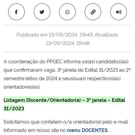
Ministério da Cidadania
Copiar para área 
Ministério da Saúde
Publicado em
13/09/2024, 15h43
. Atualizado
Ministério de Minas e Energia
13/09/2024, 15h48
Ministério da Ciência, Tecnologia, Inovações e Comunicações
A coordenação do PPGEC informa os(as) candidatos(as)
que confirmaram vaga, 3º janela do Edital 31/2023 ao 2º
Ministério do Meio Ambiente
semestre letivo de 2024 e seus(suas) respectivos(as)
Ministério do Turismo
orientadores(as).
Listagem Discente/Orientador(a) – 3º janela – Edital
Ministério do Desenvolvimento Regional
31/2023
Controladoria-Geral da União
Solicitamos que contatem o/a orientador(a) pelo e-mail
informado em nosso site no
menu DOCENTES.
Ministério da Mulher, da Família e dos Direitos Humanos