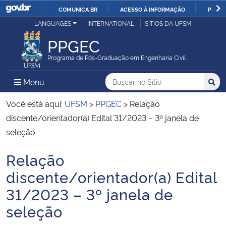
COMUNICA BR
ACESSO À INFORMAÇÃO
PARTI
Casa Civil
LANGUAGES
INTERNATIONAL
SÍTIOS DA UFSM
IR
PARA
PPGEC
Ministério da Justiça e Segurança Pública
O
Programa de Pós-Graduação em Engenharia Civil
CONTEÚDO
Ministério da Defesa
Buscar no no Sítio
Busca
Busca:
Menu Principal do Sítio
Menu
Busc
Ministério das Relações Exteriores
Você está aqui:
UFSM
>
PPGEC
>
Relação
discente/orientador(a) Edital 31/2023 – 3º janela de
Ministério da Economia
seleção
Relação
Ministério da Infraestrutura
Início do conteúdo
discente/orientador(a) Edital
Ministério da Agricultura, Pecuária e Abastecimento
31/2023 – 3º janela de
seleção
Ministério da Educação