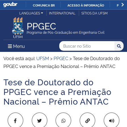
COMUNICA BR
ACESSO À INFORMAÇÃO
PARTI
Casa Civil
LANGUAGES
INTERNATIONAL
SÍTIOS DA UFSM
IR
PARA
PPGEC
Ministério da Justiça e Segurança Pública
O
Programa de Pós-Graduação em Engenharia Civil
CONTEÚDO
Ministério da Defesa
Buscar no no Sítio
Busca
Busca:
Menu Principal do Sítio
Menu
Busc
Ministério das Relações Exteriores
Você está aqui:
UFSM
>
PPGEC
>
Tese de Doutorado do
PPGEC vence a Premiação Nacional – Prêmio ANTAC
Ministério da Economia
Tese de Doutorado do
Início do conteúdo
Ministério da Infraestrutura
PPGEC vence a Premiação
Nacional – Prêmio ANTAC
Ministério da Agricultura, Pecuária e Abastecimento
Ministério da Educação
Copiar para área 