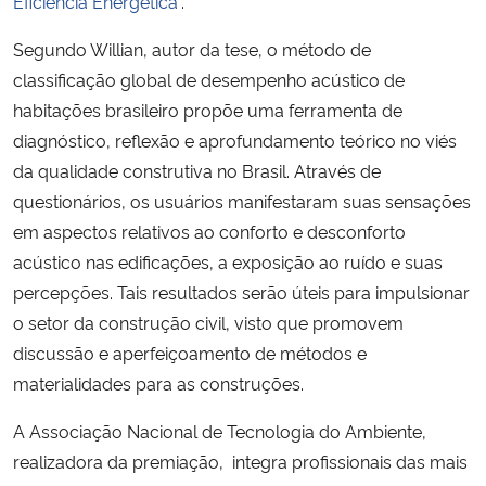
Eficiência Energética”
.
Segundo Willian, autor da tese, o método de
Secretaria-Geral
classificação global de desempenho acústico de
habitações brasileiro propõe uma ferramenta de
Secretaria de Governo
diagnóstico, reflexão e aprofundamento teórico no viés
Gabinete de Segurança Institucional
da qualidade construtiva no Brasil. Através de
questionários, os usuários manifestaram suas sensações
Advocacia-Geral da União
em aspectos relativos ao conforto e desconforto
acústico nas edificações, a exposição ao ruído e suas
Banco Central do Brasil
percepções. Tais resultados serão úteis para impulsionar
o setor da construção civil, visto que promovem
Planalto
discussão e aperfeiçoamento de métodos e
materialidades para as construções.
A Associação Nacional de Tecnologia do Ambiente,
realizadora da premiação, integra profissionais das mais