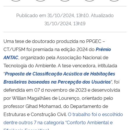
Ministério da Cidadania
Publicado em
31/10/2024, 13h10
. Atualizado
Ministério da Saúde
31/10/2024, 13h19
Ministério de Minas e Energia
Uma tese de doutorado produzida no PPGEC –
CT/UFSM foi premiada na edição 2024 do
Prêmio
Ministério da Ciência, Tecnologia, Inovações e Comunicações
ANTAC
, organizado pela Associação Nacional de
Tecnologia do Ambiente. A tese vencedora, intitulada
Ministério do Meio Ambiente
“
Proposta de Classificação Acústica de Habitações
Brasileiras baseadas na Percepção dos Usuários
“, foi
Ministério do Turismo
defendida em 07 d novembro de 2023 e desenvolvida
por Willian Magalhães de Lourenço, orientado pelo
Ministério do Desenvolvimento Regional
professor Gihad Mohamad, do Departamento de
Controladoria-Geral da União
Estruturas e Construção Civil.
O trabalho foi o escolhido
dentre outros 7 na categoria “Conforto Ambiental e
Ministério da Mulher, da Família e dos Direitos Humanos