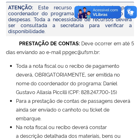
ATENÇÃO:
Este recurso é administrado pelo
coordenador do programa, não há reembolso de
despesas. Toda a necessidade de recursos deverá
ser consultada a secretaria para verificar a
disponibilidade.
PRESTAÇÃO DE CONTAS:
Deve ocorrer em até 5
dias enviando ao e-mail ppgec@ufsm.br:
Toda a nota fiscal ou o recibo de pagamento
deverá, OBRIGATORIAMENTE, ser emitida no
nome do coordenador do programa: Daniel
Gustavo Allasia Piccilli (CPF: 828.247.700-15)
Para a prestação de contas de passagens deverá
ainda ser enviado o canhoto ou ticket de
embarque.
Na nota fiscal ou recibo deverá constar
a descrição detalhada dos materiais, bens ou