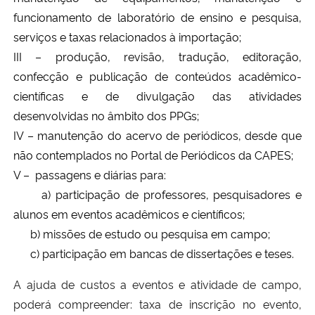
funcionamento de laboratório de ensino e pesquisa,
Secretaria-Geral
serviços e taxas relacionados à importação;
III – produção, revisão, tradução, editoração,
Secretaria de Governo
confecção e publicação de conteúdos acadêmico-
científicas e de divulgação das atividades
Gabinete de Segurança Institucional
desenvolvidas no âmbito dos PPGs;
IV – manutenção do acervo de periódicos, desde que
Advocacia-Geral da União
não contemplados no Portal de Periódicos da CAPES;
V – passagens e diárias para:
Banco Central do Brasil
a) participação de professores, pesquisadores e
alunos em eventos acadêmicos e científicos;
Planalto
b) missões de estudo ou pesquisa em campo;
c) participação em bancas de dissertações e teses.
A ajuda de custos a eventos e atividade de campo,
poderá compreender: taxa de inscrição no evento,