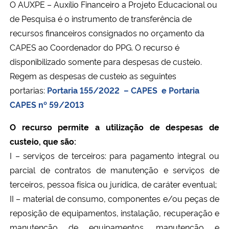
O AUXPE – Auxílio Financeiro a Projeto Educacional ou
Ministério da Cidadania
de Pesquisa é o instrumento de transferência de
recursos financeiros consignados no orçamento da
Ministério da Saúde
CAPES ao Coordenador do PPG. O recurso é
disponibilizado somente para despesas de custeio.
Ministério de Minas e Energia
Regem as despesas de custeio as seguintes
portarias:
Portaria 155/2022 – CAPES e
Portaria
Ministério da Ciência, Tecnologia, Inovações e Comunicações
CAPES nº 59/2013
Ministério do Meio Ambiente
O recurso permite a utilização de despesas de
custeio, que são:
Ministério do Turismo
I – serviços de terceiros: para pagamento integral ou
parcial de contratos de manutenção e serviços de
Ministério do Desenvolvimento Regional
terceiros, pessoa física ou jurídica, de caráter eventual;
II – material de consumo, componentes e/ou peças de
Controladoria-Geral da União
reposição de equipamentos, instalação, recuperação e
Ministério da Mulher, da Família e dos Direitos Humanos
manutenção de equipamentos, manutenção e