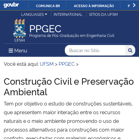
COMUNICA BR
ACESSO À INFORMAÇÃO
PARTI
Casa Civil
LANGUAGES
INTERNATIONAL
SÍTIOS DA UFSM
IR
PARA
PPGEC
Ministério da Justiça e Segurança Pública
O
Programa de Pós-Graduação em Engenharia Civil
CONTEÚDO
Ministério da Defesa
Buscar no no Sítio
Busca
Busca:
Menu Principal do Sítio
Menu
Busc
Ministério das Relações Exteriores
Você está aqui:
UFSM
>
PPGEC
>
Construção Civil e Preservação
Ministério da Economia
Início do conteúdo
Ambiental
Ministério da Infraestrutura
Tem por objetivo o estudo de construções sustentáveis,
que apresentem maior interação entre os recursos
Ministério da Agricultura, Pecuária e Abastecimento
naturais e o meio ambiente promovendo o uso de
Ministério da Educação
processos alternativos para construções com maior
conforto, executadas com materiais econômicos e