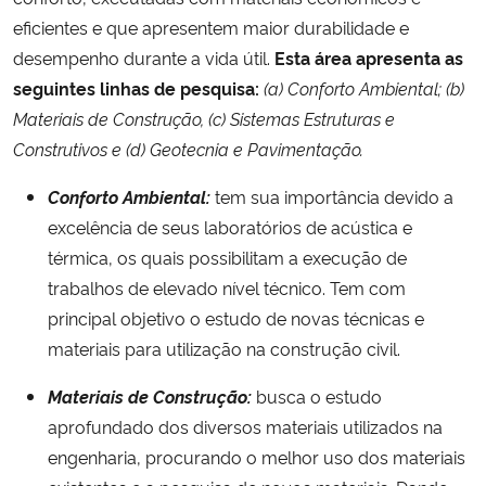
Ministério da Cidadania
eficientes e que apresentem maior durabilidade e
desempenho durante a vida útil.
Esta área apresenta as
Ministério da Saúde
seguintes
linhas de pesquisa:
(a) Conforto Ambiental; (b)
Materiais de Construção, (c) Sistemas Estruturas e
Ministério de Minas e Energia
Construtivos e (d) Geotecnia e Pavimentação.
Ministério da Ciência, Tecnologia, Inovações e Comunicações
Conforto Ambiental:
tem sua importância devido a
excelência de seus laboratórios de acústica e
Ministério do Meio Ambiente
térmica, os quais possibilitam a execução de
trabalhos de elevado nível técnico. Tem com
Ministério do Turismo
principal objetivo o estudo de novas técnicas e
materiais para utilização na construção civil.
Ministério do Desenvolvimento Regional
Materiais de Construção:
busca o estudo
Controladoria-Geral da União
aprofundado dos diversos materiais utilizados na
engenharia, procurando o melhor uso dos materiais
Ministério da Mulher, da Família e dos Direitos Humanos