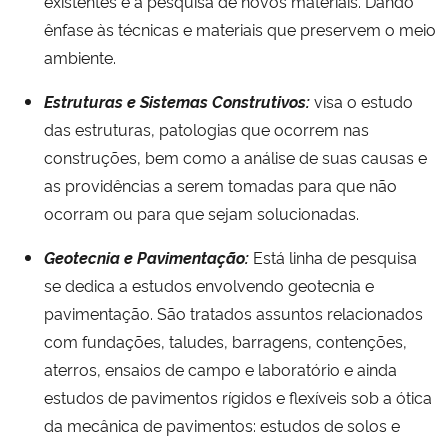
existentes e a pesquisa de novos materiais. Dando
ênfase às técnicas e materiais que preservem o meio
Secretaria-Geral
ambiente.
Estruturas e Sistemas Construtivos:
visa o estudo
Secretaria de Governo
das estruturas, patologias que ocorrem nas
Gabinete de Segurança Institucional
construções, bem como a análise de suas causas e
as providências a serem tomadas para que não
Advocacia-Geral da União
ocorram ou para que sejam solucionadas.
Geotecnia e Pavimentação:
Está linha de pesquisa
Banco Central do Brasil
se dedica a estudos envolvendo geotecnia e
pavimentação. São tratados assuntos relacionados
Planalto
com fundações, taludes, barragens, contenções,
aterros, ensaios de campo e laboratório e ainda
estudos de pavimentos rígidos e flexíveis sob a ótica
da mecânica de pavimentos: estudos de solos e