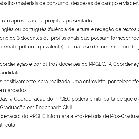
rabalho (materiais de consumo, despesas de campo e viagens
r, com aprovação do projeto apresentado
lês ou português (fluência de leitura e redação de textos ci
efone de 3 docentes ou profissionais que possam fornecer 
 formato pdf ou equivalente) de sua tese de mestrado ou de
oordenação e por outros docentes do PPGEC. A Coordenação
andidato.
s positivamente, será realizada uma entrevista, por teleconf
e marcados.
as, a Coordenação do PPGEC poderá emitir carta de que o c
Graduação em Engenharia Civil.
denação do PPGEC informará a Pró-Reitoria de Pós-Graduaç
rícula.