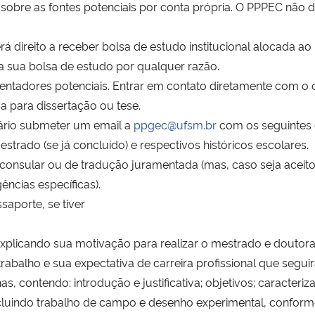
sobre as fontes potenciais por conta própria. O PPPEC não 
erá direito a receber bolsa de estudo institucional alocada 
sua bolsa de estudo por qualquer razão.
ientadores potenciais. Entrar em contato diretamente com o o
sa para dissertação ou tese.
sário submeter um email a
ppgec@ufsm.br
com os seguintes
strado (se já concluído) e respectivos históricos escolares
onsular ou de tradução juramentada (mas, caso seja aceito
gências específicas).
aporte, se tiver
explicando sua motivação para realizar o mestrado e doutora
balho e sua expectativa de carreira profissional que segu
, contendo: introdução e justificativa; objetivos; caracteri
incluindo trabalho de campo e desenho experimental, conform