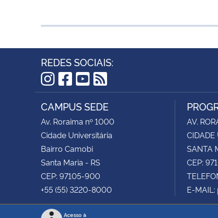
REDES SOCIAIS:
Instagram
Facebook
YouTube
RSS
CAMPUS SEDE
PROGR
Av. Roraima nº 1000
AV. ROR
Cidade Universitária
CIDADE 
Bairro Camobi
SANTA M
Santa Maria - RS
CEP: 97
CEP: 97105-900
TELEFON
+55 (55) 3220-8000
E-MAIL:
Acesso à