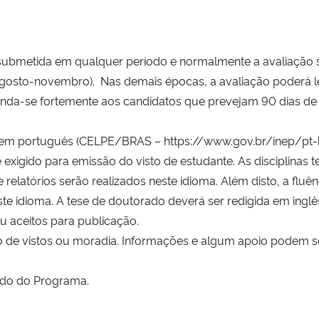
ubmetida em qualquer período e normalmente a avaliação se
 agosto-novembro). Nas demais épocas, a avaliação poderá le
da-se fortemente aos candidatos que prevejam 90 dias de a
ia em português (CELPE/BRAS – https://www.gov.br/inep/pt
exigido para emissão do visto de estudante. As disciplinas t
elatórios serão realizados neste idioma. Além disto, a fluênci
ste idioma. A tese de doutorado deverá ser redigida em ingl
u aceitos para publicação.
 de vistos ou moradia. Informações e algum apoio podem s
ado do Programa.