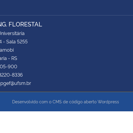
NG. FLORESTAL
niversitária
4 - Sala 5255
Camobi
ria - RS
105-900
 3220-8336
 ppgef@ufsm.br
Desenvolvido com o CMS de código aberto
Wordpress