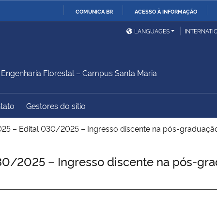
COMUNICA BR
ACESSO À INFORMAÇÃO
Ministério da Defesa
Ministério das Relações
Mini
IR
LANGUAGES
INTERNATI
Exteriores
PARA
O
Ministério da Cidadania
Ministério da Saúde
Mini
CONTEÚDO
ngenharia Florestal – Campus Santa Maria
tato
Gestores do sítio
Ministério do
Controladoria-Geral da
Mini
Desenvolvimento Regional
União
Famí
5 – Edital 030/2025 – Ingresso discente na pós-graduação
Hum
0/2025 – Ingresso discente na pós-gra
Advocacia-Geral da União
Banco Central do Brasil
Plan