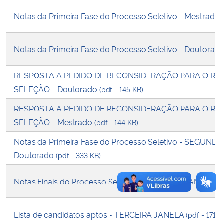
Notas da Primeira Fase do Processo Seletivo - Mestrad
Secretaria-Geral
Notas da Primeira Fase do Processo Seletivo - Doutora
Secretaria de Governo
RESPOSTA A PEDIDO DE RECONSIDERAÇÃO PARA O RE
Gabinete de Segurança Institucional
SELEÇÃO - Doutorado
(pdf - 145 KB)
Advocacia-Geral da União
RESPOSTA A PEDIDO DE RECONSIDERAÇÃO PARA O RE
SELEÇÃO - Mestrado
(pdf - 144 KB)
Banco Central do Brasil
Notas da Primeira Fase do Processo Seletivo - SEGUND
Planalto
Doutorado
(pdf - 333 KB)
Notas Finais do Processo Seletivo - SEGUNDA JANELA
(
Lista de candidatos aptos - TERCEIRA JANELA
(pdf - 171 