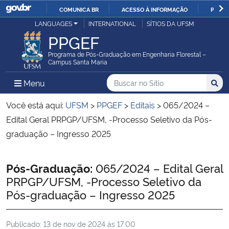
COMUNICA BR
ACESSO À INFORMAÇÃO
PARTI
Casa Civil
LANGUAGES
INTERNATIONAL
SÍTIOS DA UFSM
IR
PPGEF
PARA
Ministério da Justiça e Segurança Pública
O
Programa de Pós-Graduação em Engenharia Florestal –
Campus Santa Maria
CONTEÚDO
Ministério da Defesa
Buscar no no Sítio
Busca
Busca:
Menu Principal do Sítio
Menu
Busc
Ministério das Relações Exteriores
Você está aqui:
UFSM
>
PPGEF
>
Editais
>
065/2024 –
Edital Geral PRPGP/UFSM, -Processo Seletivo da Pós-
Ministério da Economia
graduação – Ingresso 2025
Ministério da Infraestrutura
Início do conteúdo
Pós-Graduação:
065/2024 – Edital Geral
PRPGP/UFSM, -Processo Seletivo da
Ministério da Agricultura, Pecuária e Abastecimento
Pós-graduação – Ingresso 2025
Ministério da Educação
Publicado:
13 de nov de 2024 às 17:00