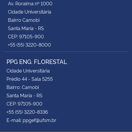
Av. Roraima nº 1000
Cidade Universitária
Secretaria-Geral
Bairro Camobi
Santa Maria - RS
Secretaria de Governo
CEP: 97105-900
+55 (55) 3220-8000
Gabinete de Segurança Institucional
PPG ENG. FLORESTAL
Advocacia-Geral da União
Cidade Universitária
Banco Central do Brasil
Prédio 44 - Sala 5255
Bairro: Camobi
Planalto
Santa Maria - RS
CEP: 97105-900
+55 (55) 3220-8336
E-mail: ppgef@ufsm.br