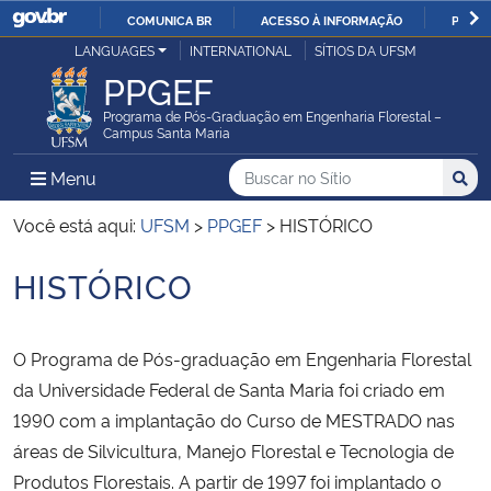
COMUNICA BR
ACESSO À INFORMAÇÃO
PARTI
Casa Civil
LANGUAGES
INTERNATIONAL
SÍTIOS DA UFSM
IR
PPGEF
PARA
Ministério da Justiça e Segurança Pública
O
Programa de Pós-Graduação em Engenharia Florestal –
Campus Santa Maria
CONTEÚDO
Ministério da Defesa
Buscar no no Sítio
Busca
Busca:
Menu Principal do Sítio
Menu
Busc
Ministério das Relações Exteriores
Você está aqui:
UFSM
>
PPGEF
>
HISTÓRICO
HISTÓRICO
Ministério da Economia
Início do conteúdo
Ministério da Infraestrutura
O Programa de Pós-graduação em Engenharia Florestal
da Universidade Federal de Santa Maria foi criado em
Ministério da Agricultura, Pecuária e Abastecimento
1990 com a implantação do Curso de MESTRADO nas
áreas de Silvicultura, Manejo Florestal e Tecnologia de
Ministério da Educação
Produtos Florestais. A partir de 1997 foi implantado o