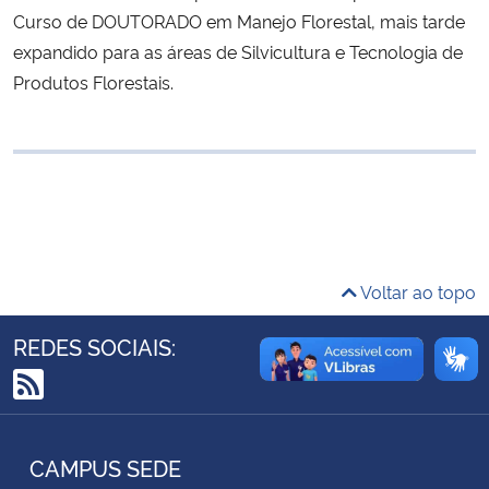
Curso de DOUTORADO em Manejo Florestal, mais tarde
Ministério da Cidadania
expandido para as áreas de Silvicultura e Tecnologia de
Ministério da Saúde
Produtos Florestais.
Ministério de Minas e Energia
Ministério da Ciência, Tecnologia, Inovações e Comunicações
Ministério do Meio Ambiente
Voltar ao topo
Ministério do Turismo
REDES SOCIAIS:
Ministério do Desenvolvimento Regional
RSS
Controladoria-Geral da União
CAMPUS SEDE
Ministério da Mulher, da Família e dos Direitos Humanos