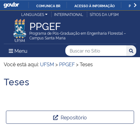
COMUNICA BR
ACESSO À INFORMAÇÃO
PARTI
Casa Civil
LANGUAGES
INTERNATIONAL
SÍTIOS DA UFSM
IR
PPGEF
PARA
Ministério da Justiça e Segurança Pública
O
Programa de Pós-Graduação em Engenharia Florestal –
Campus Santa Maria
CONTEÚDO
Ministério da Defesa
Buscar no no Sítio
Busca
Busca:
Menu Principal do Sítio
Menu
Busc
Ministério das Relações Exteriores
Você está aqui:
UFSM
>
PPGEF
>
Teses
Teses
Ministério da Economia
Início do conteúdo
Ministério da Infraestrutura
Ministério da Agricultura, Pecuária e Abastecimento
Repositório
Ministério da Educação
Selecionar ano: