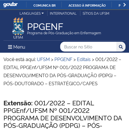
COMUNICA BR
ACESSO À INFORMAÇÃO
PARTI
Casa Civil
LANGUAGES
INTERNATIONAL
SÍTIOS DA UFSM
IR
PARA
PPGENF
Ministério da Justiça e Segurança Pública
O
Programa de Pós-Graduação em Enfermagem
CONTEÚDO
Ministério da Defesa
Buscar no no Sítio
Busca
Busca:
Menu Principal do Sítio
Menu
Busc
Ministério das Relações Exteriores
Você está aqui:
UFSM
>
PPGENF
>
Editais
>
001/2022 –
EDITAL PPGEnf/UFSM Nº 001/2022 PROGRAMA DE
Ministério da Economia
DESENVOLVIMENTO DA PÓS-GRADUAÇÃO (PDPG) –
PÓS-DOUTORADO – ESTRATÉGICO/CAPES
Ministério da Infraestrutura
Início do conteúdo
Extensão:
001/2022 – EDITAL
Ministério da Agricultura, Pecuária e Abastecimento
PPGEnf/UFSM Nº 001/2022
PROGRAMA DE DESENVOLVIMENTO DA
Ministério da Educação
PÓS-GRADUAÇÃO (PDPG) – PÓS-