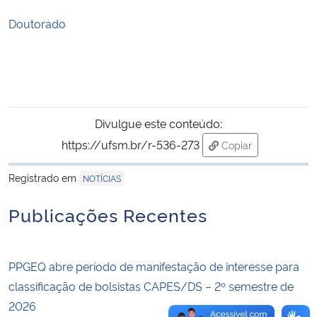
Doutorado
Secretaria-Geral
Secretaria de Governo
Gabinete de Segurança Institucional
Divulgue este conteúdo:
https://ufsm.br/r-536-273
Copiar
Advocacia-Geral da União
para área de trans
Registrado em
NOTÍCIAS
Banco Central do Brasil
Publicações Recentes
Planalto
PPGEQ abre período de manifestação de interesse para
classificação de bolsistas CAPES/DS – 2º semestre de
2026