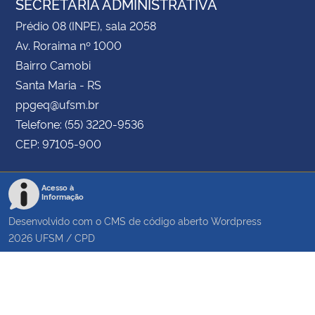
SECRETARIA ADMINISTRATIVA
Prédio 08 (INPE), sala 2058
Av. Roraima nº 1000
Bairro Camobi
Santa Maria - RS
ppgeq@ufsm.br
Telefone: (55) 3220-9536
CEP: 97105-900
Acesso à
Informação
Desenvolvido com o CMS de código aberto
Wordpress
2026
UFSM
/
CPD