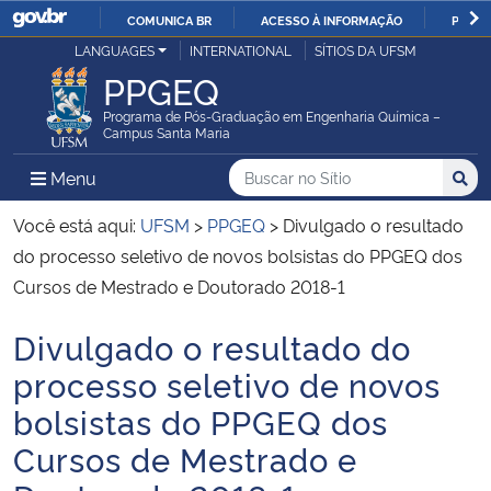
COMUNICA BR
ACESSO À INFORMAÇÃO
PARTI
Casa Civil
LANGUAGES
INTERNATIONAL
SÍTIOS DA UFSM
IR
PPGEQ
PARA
Ministério da Justiça e Segurança Pública
O
Programa de Pós-Graduação em Engenharia Química –
Campus Santa Maria
CONTEÚDO
Ministério da Defesa
Buscar no no Sítio
Busca
Busca:
Menu Principal do Sítio
Menu
Busc
Ministério das Relações Exteriores
Você está aqui:
UFSM
>
PPGEQ
>
Divulgado o resultado
do processo seletivo de novos bolsistas do PPGEQ dos
Ministério da Economia
Cursos de Mestrado e Doutorado 2018-1
Divulgado o resultado do
Ministério da Infraestrutura
Início do conteúdo
processo seletivo de novos
Ministério da Agricultura, Pecuária e Abastecimento
bolsistas do PPGEQ dos
Cursos de Mestrado e
Ministério da Educação