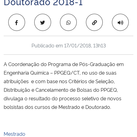
Doutorado 2018-1
Ministério da Cidadania
Copiar para área 
Ministério da Saúde
Ministério de Minas e Energia
Publicado em
17/01/2018, 13h13
Ministério da Ciência, Tecnologia, Inovações e Comunicações
A Coordenação do Programa de Pós-Graduação em
Ministério do Meio Ambiente
Engenharia Química – PPGEQ/CT, no uso de suas
atribuições e com base nos Critérios de Seleção,
Ministério do Turismo
Distribuição e Cancelamento de Bolsas do PPGEQ,
divulaga o resultado do processo seletivo de novos
Ministério do Desenvolvimento Regional
bolsistas dos cursos de Mestrado e Doutorado.
Controladoria-Geral da União
Mestrado
Ministério da Mulher, da Família e dos Direitos Humanos