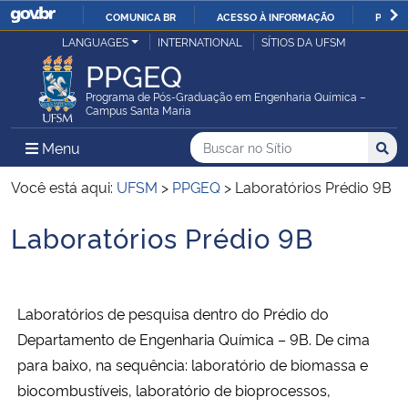
COMUNICA BR
ACESSO À INFORMAÇÃO
PARTI
Casa Civil
LANGUAGES
INTERNATIONAL
SÍTIOS DA UFSM
IR
PPGEQ
PARA
Ministério da Justiça e Segurança Pública
O
Programa de Pós-Graduação em Engenharia Química –
Campus Santa Maria
CONTEÚDO
Ministério da Defesa
Buscar no no Sítio
Busca
Busca:
Menu Principal do Sítio
Menu
Busc
Ministério das Relações Exteriores
Você está aqui:
UFSM
>
PPGEQ
>
Laboratórios Prédio 9B
Laboratórios Prédio 9B
Ministério da Economia
Início do conteúdo
Ministério da Infraestrutura
Laboratórios de pesquisa dentro do Prédio do
Ministério da Agricultura, Pecuária e Abastecimento
Departamento de Engenharia Química – 9B. De cima
para baixo, na sequência: laboratório de biomassa e
Ministério da Educação
biocombustíveis, laboratório de bioprocessos,