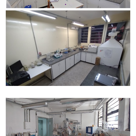
Secretaria-Geral
Secretaria de Governo
Gabinete de Segurança Institucional
Advocacia-Geral da União
Banco Central do Brasil
Planalto