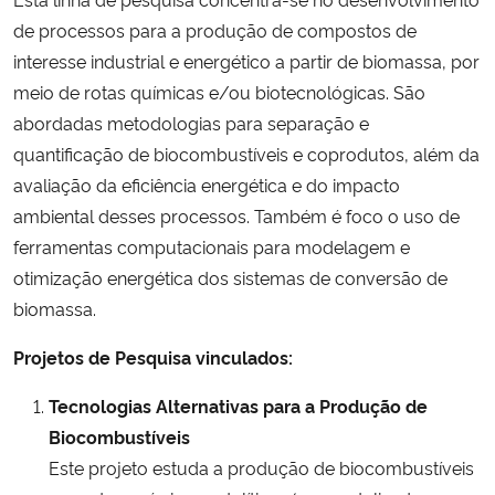
Ministério da Cidadania
de processos para a produção de compostos de
interesse industrial e energético a partir de biomassa, por
Ministério da Saúde
meio de rotas químicas e/ou biotecnológicas. São
abordadas metodologias para separação e
Ministério de Minas e Energia
quantificação de biocombustíveis e copro­dutos, além da
avaliação da eficiência energética e do impacto
Ministério da Ciência, Tecnologia, Inovações e Comunicações
ambiental desses processos. Também é foco o uso de
ferramentas computacionais para modelagem e
Ministério do Meio Ambiente
otimização energética dos sistemas de conversão de
biomassa.
Ministério do Turismo
Projetos de Pesquisa vinculados:
Ministério do Desenvolvimento Regional
Tecnologias Alternativas para a Produção de
Controladoria-Geral da União
Biocombustíveis
Este projeto estuda a produção de biocombustíveis
Ministério da Mulher, da Família e dos Direitos Humanos