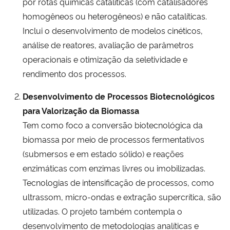
por rotas químicas catalíticas (com catalisadores
homogêneos ou heterogêneos) e não catalíticas.
Secretaria-Geral
Inclui o desenvolvimento de modelos cinéticos,
análise de reatores, avaliação de parâmetros
Secretaria de Governo
operacionais e otimização da seletividade e
rendimento dos processos.
Gabinete de Segurança Institucional
Desenvolvimento de Processos Biotecnológicos
Advocacia-Geral da União
para Valorização da Biomassa
Tem como foco a conversão biotecnológica da
Banco Central do Brasil
biomassa por meio de processos fermentativos
(submersos e em estado sólido) e reações
Planalto
enzimáticas com enzimas livres ou imobilizadas.
Tecnologias de intensificação de processos, como
ultrassom, micro-ondas e extração supercrítica, são
utilizadas. O projeto também contempla o
desenvolvimento de metodologias analíticas e