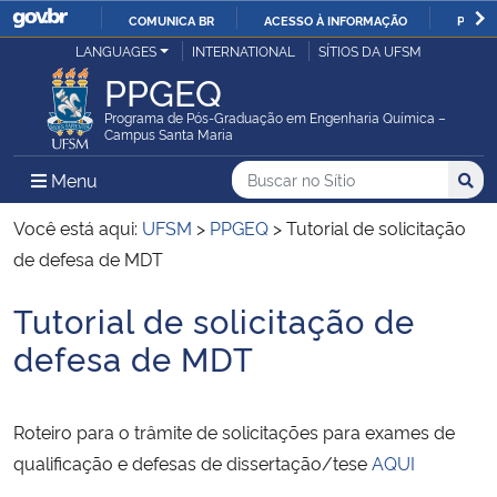
COMUNICA BR
ACESSO À INFORMAÇÃO
PARTI
Casa Civil
LANGUAGES
INTERNATIONAL
SÍTIOS DA UFSM
IR
PPGEQ
PARA
Ministério da Justiça e Segurança Pública
O
Programa de Pós-Graduação em Engenharia Química –
Campus Santa Maria
CONTEÚDO
Ministério da Defesa
Buscar no no Sítio
Busca
Busca:
Menu Principal do Sítio
Menu
Busc
Ministério das Relações Exteriores
Você está aqui:
UFSM
>
PPGEQ
>
Tutorial de solicitação
de defesa de MDT
Ministério da Economia
Tutorial de solicitação de
Início do conteúdo
Ministério da Infraestrutura
defesa de MDT
Ministério da Agricultura, Pecuária e Abastecimento
Roteiro para o trâmite de solicitações para exames de
Ministério da Educação
qualificação e defesas de dissertação/tese
AQUI