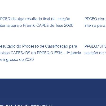
PGEQ divulga resultado final da seleção
PPGEQ divul
nterna para o Prêmio CAPES de Tese 2026
interna par
esultado do Processo de Classificação para
PPGEQ/UFSM
olsas CAPES/DS do PPGEQ/UFSM – 1ª janela
seleção de 
e ingresso de 2026