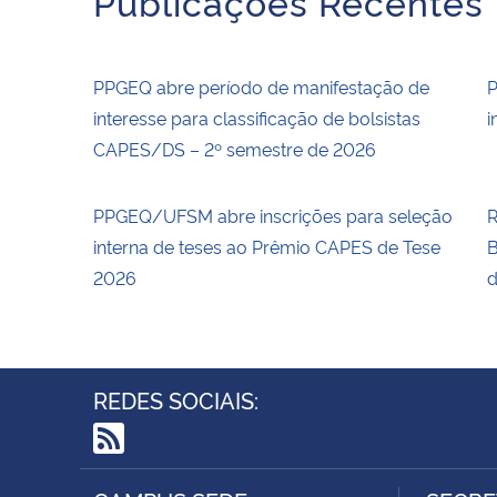
Publicações Recentes
PPGEQ abre período de manifestação de
P
interesse para classificação de bolsistas
i
CAPES/DS – 2º semestre de 2026
PPGEQ/UFSM abre inscrições para seleção
R
interna de teses ao Prêmio CAPES de Tese
B
2026
d
REDES SOCIAIS:
RSS