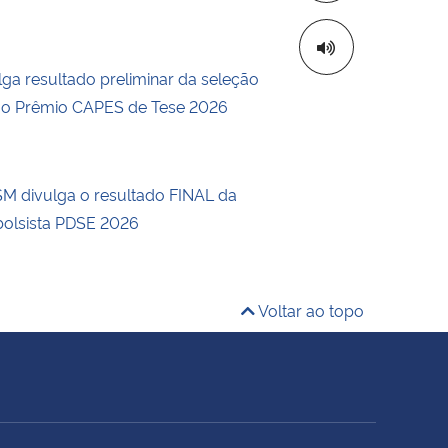
ga resultado preliminar da seleção
a o Prêmio CAPES de Tese 2026
 divulga o resultado FINAL da
bolsista PDSE 2026
Voltar ao topo