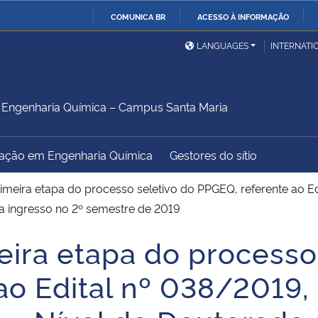
COMUNICA BR
ACESSO À INFORMAÇÃO
Ministério da Defesa
Ministério das Relações
Mini
IR
LANGUAGES
INTERNATI
Exteriores
PARA
O
Ministério da Cidadania
Ministério da Saúde
Mini
CONTEÚDO
Engenharia Química – Campus Santa Maria
ação em Engenharia Química
Gestores do sítio
Ministério do
Controladoria-Geral da
Mini
Desenvolvimento Regional
União
Famí
imeira etapa do processo seletivo do PPGEQ, referente ao E
Hum
a ingresso no 2º semestre de 2019
eira etapa do processo
Advocacia-Geral da União
Banco Central do Brasil
Plan
ao Edital nº 038/2019,