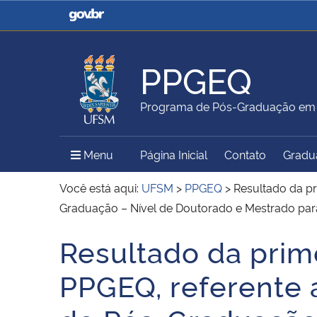
Casa Civil
Ministério da Justiça e
Segurança Pública
PPGEQ
Ministério da Agricultura,
Ministério da Educação
Programa de Pós-Graduação em 
Pecuária e Abastecimento
Menu Principal do Sítio
Menu
Página Inicial
Contato
Gradu
Ministério do Meio Ambiente
Ministério do Turismo
Você está aqui:
UFSM
>
PPGEQ
>
Resultado da pr
Graduação – Nível de Doutorado e Mestrado par
Resultado da prim
Secretaria de Governo
Gabinete de Segurança
Início do conteúdo
Institucional
PPGEQ, referente 