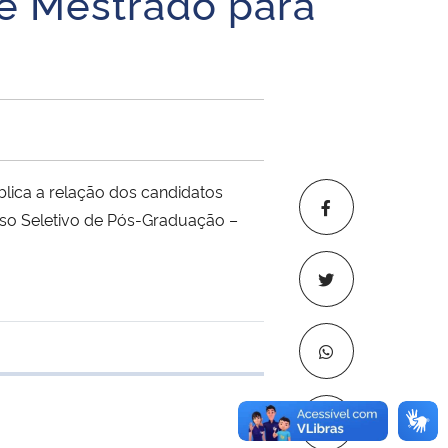
e Mestrado para
lica a relação dos candidatos
esso Seletivo de Pós-Graduação –
 transferência
Copiar para áre