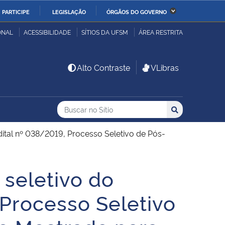
PARTICIPE
LEGISLAÇÃO
ÓRGÃOS DO GOVERNO
stério da Economia
Ministério da Infraestrutura
ONAL
ACESSIBILIDADE
SÍTIOS DA UFSM
ÁREA RESTRITA
stério de Minas e Energia
Ministério da Ciência,
Alto Contraste
VLibras
Tecnologia, Inovações e
Comunicações
Buscar no no Sítio
Busca
Busca:
Buscar
stério da Mulher, da
Secretaria-Geral
lia e dos Direitos
dital nº 038/2019, Processo Seletivo de Pós-
anos
 seletivo do
alto
 Processo Seletivo