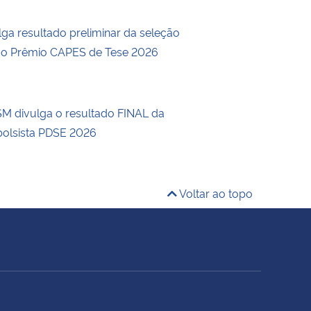
ga resultado preliminar da seleção
a o Prêmio CAPES de Tese 2026
 divulga o resultado FINAL da
bolsista PDSE 2026
Voltar ao topo