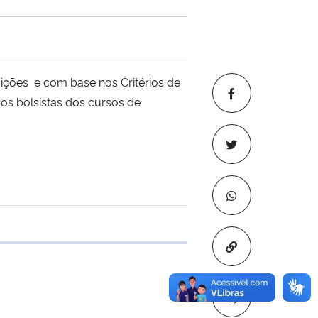
ções e com base nos Critérios de
os bolsistas dos cursos de
 transferência
Copiar para áre