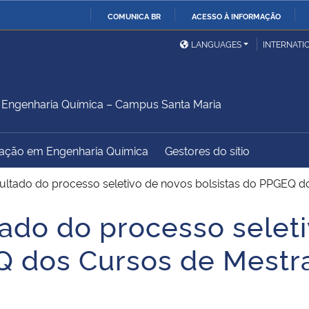
COMUNICA BR
ACESSO À INFORMAÇÃO
Ministério da Defesa
Ministério das Relações
Mini
IR
LANGUAGES
INTERNATI
Exteriores
PARA
O
Ministério da Cidadania
Ministério da Saúde
Mini
CONTEÚDO
Engenharia Química – Campus Santa Maria
ação em Engenharia Química
Gestores do sítio
Ministério do
Controladoria-Geral da
Mini
Desenvolvimento Regional
União
Famí
sultado do processo seletivo de novos bolsistas do PPGEQ 
Hum
tado do processo selet
Advocacia-Geral da União
Banco Central do Brasil
Plan
Q dos Cursos de Mestr