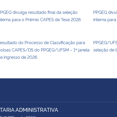
PGEQ divulga resultado final da seleção
PPGEQ divul
nterna para o Prêmio CAPES de Tese 2026
interna par
esultado do Processo de Classificação para
PPGEQ/UFSM
olsas CAPES/DS do PPGEQ/UFSM – 1ª janela
seleção de 
e ingresso de 2026
TARIA ADMINISTRATIVA