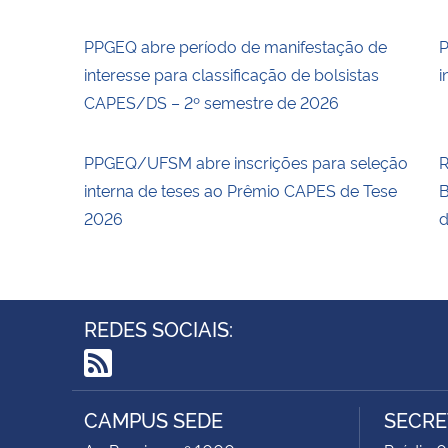
PPGEQ abre período de manifestação de
P
interesse para classificação de bolsistas
i
CAPES/DS – 2º semestre de 2026
PPGEQ/UFSM abre inscrições para seleção
R
interna de teses ao Prêmio CAPES de Tese
B
2026
d
REDES SOCIAIS:
RSS
CAMPUS SEDE
SECRE