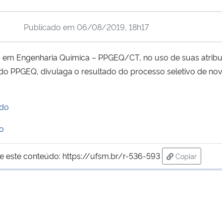
Publicado em
06/08/2019, 18h17
m Engenharia Química – PPGEQ/CT, no uso de suas atribui
do PPGEQ, divulaga o resultado do processo seletivo de nov
ado
o
e este conteúdo:
https://ufsm.br/r-536-593
Copiar
para área de