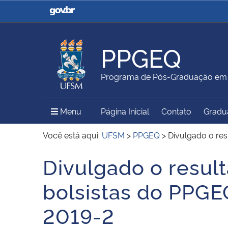
Casa Civil
Ministério da Justiça e
Segurança Pública
PPGEQ
Ministério da Agricultura,
Ministério da Educação
Programa de Pós-Graduação em 
Pecuária e Abastecimento
Menu Principal do Sítio
Menu
Página Inicial
Contato
Gradu
Ministério do Meio Ambiente
Ministério do Turismo
Você está aqui:
UFSM
>
PPGEQ
>
Divulgado o re
Divulgado o resul
Início do conteúdo
Secretaria de Governo
Gabinete de Segurança
bolsistas do PPGE
Institucional
2019-2