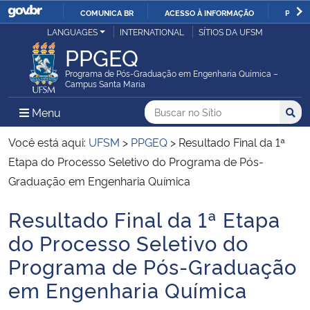
COMUNICA BR
ACESSO À INFORMAÇÃO
PARTI
Casa Civil
LANGUAGES
INTERNATIONAL
SÍTIOS DA UFSM
IR
PPGEQ
PARA
Ministério da Justiça e Segurança Pública
O
Programa de Pós-Graduação em Engenharia Química –
Campus Santa Maria
CONTEÚDO
Ministério da Defesa
Buscar no no Sítio
Busca
Busca:
Menu Principal do Sítio
Menu
Busc
Ministério das Relações Exteriores
Você está aqui:
UFSM
>
PPGEQ
>
Resultado Final da 1ª
Etapa do Processo Seletivo do Programa de Pós-
Ministério da Economia
Graduação em Engenharia Química
Resultado Final da 1ª Etapa
Ministério da Infraestrutura
Início do conteúdo
do Processo Seletivo do
Ministério da Agricultura, Pecuária e Abastecimento
Programa de Pós-Graduação
em Engenharia Química
Ministério da Educação