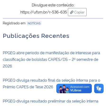
Divulgue este conteúdo:
Secretaria-Geral
https://ufsm.br/r-536-635
Copiar
para área de trans
Registrado em
NOTÍCIAS
Secretaria de Governo
Publicações Recentes
Gabinete de Segurança Institucional
Advocacia-Geral da União
PPGEQ abre período de manifestação de interesse para
classificação de bolsistas CAPES/DS – 2º semestre de
Banco Central do Brasil
2026
Planalto
PPGEQ divulga resultado final da seleção interna para o
Prêmio CAPES de Tese 2026
PPGEQ divulga resultado preliminar da seleção interna