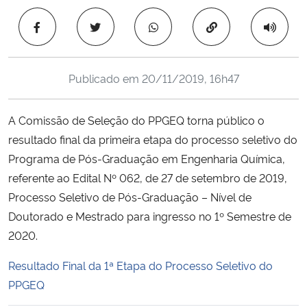
Ministério da Cidadania
Copiar para área 
Ministério da Saúde
Publicado em
20/11/2019, 16h47
Ministério de Minas e Energia
A Comissão de Seleção do PPGEQ torna público o
Ministério da Ciência, Tecnologia, Inovações e Comunicações
resultado final da primeira etapa do processo seletivo do
Programa de Pós-Graduação em Engenharia Química,
Ministério do Meio Ambiente
referente ao Edital Nº 062, de 27 de setembro de 2019,
Ministério do Turismo
Processo Seletivo de Pós-Graduação – Nível de
Doutorado e Mestrado para ingresso no 1º Semestre de
Ministério do Desenvolvimento Regional
2020.
Resultado Final da 1ª Etapa do Processo Seletivo do
Controladoria-Geral da União
PPGEQ
Ministério da Mulher, da Família e dos Direitos Humanos