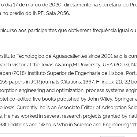
até o dia 17 de março de 2020, diretamente na secretaria d
 no prédio do INPE, Sala 2056.
inicurso aos participantes que obtiverem frequência igual ou
 Instituto Tecnologico de Aguascalientes since 2001 and is cu
arch visitor at the Texas A&amp;M University, USA (2003), Nat
Japan (2018). Instituto Superior de Engenharia de Lisboa, Port
155 papers in JCR journals (Citations: 1667, H-index: 21), 22 
orption engineering and optimization, process systems engin
iolet co-edited five books published by John Wiley, Springe
fellows. Currently, he is an Associate Editor of Adsorption S
s. He has worked in several research projects granted by nati
33th editions and “Who is Who in Science and Engineering” 11th