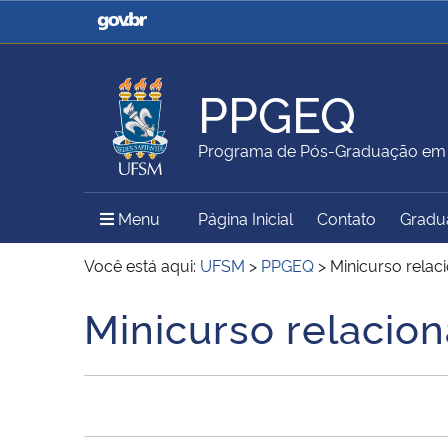
Casa Civil
Ministério da Justiça e
Segurança Pública
PPGEQ
Ministério da Agricultura,
Ministério da Educação
Programa de Pós-Graduação em 
Pecuária e Abastecimento
Menu Principal do Sítio
Menu
Página Inicial
Contato
Gradu
Ministério do Meio Ambiente
Ministério do Turismo
Você está aqui:
UFSM
>
PPGEQ
>
Minicurso relac
Minicurso relacion
Início do conteúdo
Secretaria de Governo
Gabinete de Segurança
Institucional