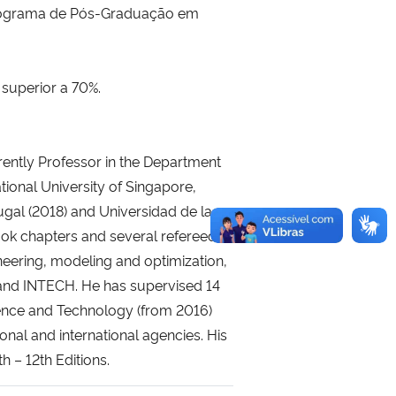
o Programa de Pós-Graduação em
 superior a 70%.
rrently Professor in the Department
ional University of Singapore,
ugal (2018) and Universidad de la
book chapters and several refereed
eering, modeling and optimization,
r and INTECH. He has supervised 14
cience and Technology (from 2016)
onal and international agencies. His
 – 12th Editions.