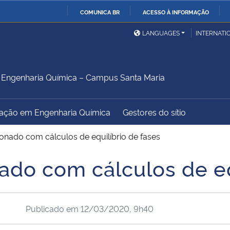
COMUNICA BR
ACESSO À INFORMAÇÃO
Ministério da Defesa
Ministério das Relações
Mini
IR
LANGUAGES
INTERNATI
Exteriores
PARA
O
Ministério da Cidadania
Ministério da Saúde
Mini
CONTEÚDO
Engenharia Química – Campus Santa Maria
ação em Engenharia Química
Gestores do sítio
Ministério do
Controladoria-Geral da
Mini
Desenvolvimento Regional
União
Famí
ionado com cálculos de equilíbrio de fases
Hum
ado com cálculos de eq
Advocacia-Geral da União
Banco Central do Brasil
Plan
Publicado em
12/03/2020, 9h40