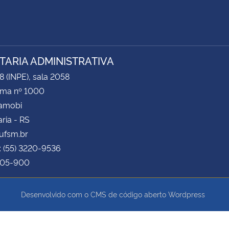
TARIA ADMINISTRATIVA
8 (INPE), sala 2058
ima nº 1000
Camobi
ria - RS
ufsm.br
: (55) 3220-9536
105-900
Desenvolvido com o CMS de código aberto
Wordpress