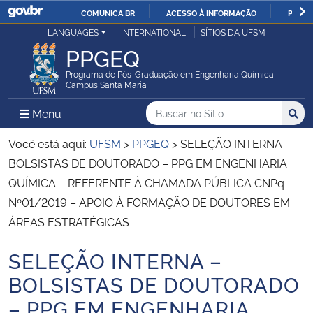
COMUNICA BR
ACESSO À INFORMAÇÃO
PARTI
Casa Civil
LANGUAGES
INTERNATIONAL
SÍTIOS DA UFSM
IR
PPGEQ
PARA
Ministério da Justiça e Segurança Pública
O
Programa de Pós-Graduação em Engenharia Química –
Campus Santa Maria
CONTEÚDO
Ministério da Defesa
Buscar no no Sítio
Busca
Busca:
Menu Principal do Sítio
Menu
Busc
Ministério das Relações Exteriores
Você está aqui:
UFSM
>
PPGEQ
>
SELEÇÃO INTERNA –
BOLSISTAS DE DOUTORADO – PPG EM ENGENHARIA
Ministério da Economia
QUÍMICA – REFERENTE À CHAMADA PÚBLICA CNPq
Nº01/2019 – APOIO À FORMAÇÃO DE DOUTORES EM
Ministério da Infraestrutura
ÁREAS ESTRATÉGICAS
Ministério da Agricultura, Pecuária e Abastecimento
SELEÇÃO INTERNA –
Início do conteúdo
BOLSISTAS DE DOUTORADO
Ministério da Educação
– PPG EM ENGENHARIA