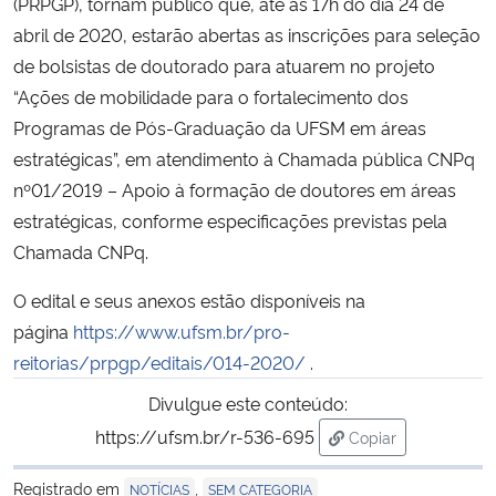
(PRPGP), tornam público que, até às 17h do dia 24 de
abril de 2020, estarão abertas as inscrições para seleção
Secretaria-Geral
de bolsistas de doutorado para atuarem no projeto
“Ações de mobilidade para o fortalecimento dos
Secretaria de Governo
Programas de Pós-Graduação da UFSM em áreas
estratégicas”, em atendimento à Chamada pública CNPq
Gabinete de Segurança Institucional
nº01/2019 – Apoio à formação de doutores em áreas
estratégicas, conforme especificações previstas pela
Advocacia-Geral da União
Chamada CNPq.
Banco Central do Brasil
O edital e seus anexos estão disponíveis na
página
https://www.ufsm.br/pro-
Planalto
reitorias/prpgp/editais/014-2020/
.
Divulgue este conteúdo:
https://ufsm.br/r-536-695
Copiar
para área de trans
Registrado em
,
NOTÍCIAS
SEM CATEGORIA